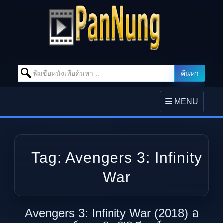
Search for:
ค้นหา
Skip to content
TOGGLE
MENU
NAVIGATION
Tag:
Avengers 3: Infinity
War
Avengers 3: Infinity War (2018) อ