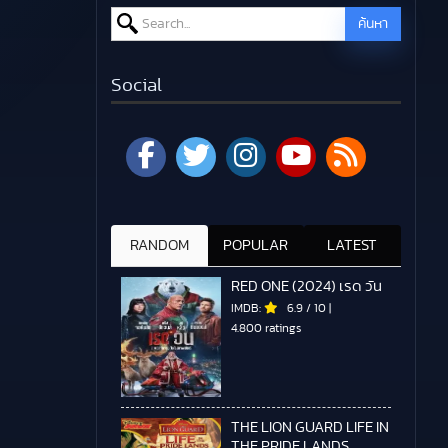
Search for:
ค้นหา
Social
RANDOM
POPULAR
LATEST
RED ONE (2024) เรด วัน
IMDB:
6.9
/
10
|
4.800 ratings
THE LION GUARD LIFE IN
THE PRIDE LANDS