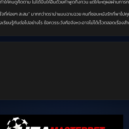
ที่ทำให้คนดูคิดตาม ไม่ได้บีบให้อินด้วยคำพูดทิ้งทวน แต่ให้เหตุผลผ่านการ
้าใจที่ค่อยๆ สะสม” มากกว่าดราม่าแบบฉาบฉวย คนที่ชอบหนังรักที่พาไปคุ
่ต้องเรียนรู้กันต่อไปอย่างไร ข้อควรระวังคือจังหวะอาจไม่ได้เร็วตลอดเร