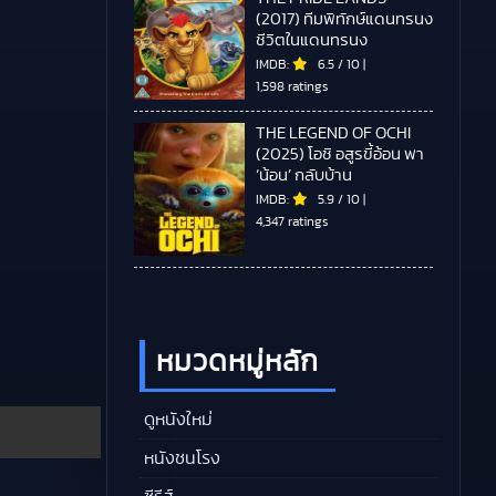
(2017) ทีมพิทักษ์แดนทรนง
ชีวิตในแดนทรนง
IMDB:
6.5
/
10
|
1,598 ratings
THE LEGEND OF OCHI
(2025) โอชิ อสูรขี้อ้อน พา
‘น้อน’ กลับบ้าน
IMDB:
5.9
/
10
|
4,347 ratings
หมวดหมู่หลัก
ดูหนังใหม่
หนังชนโรง