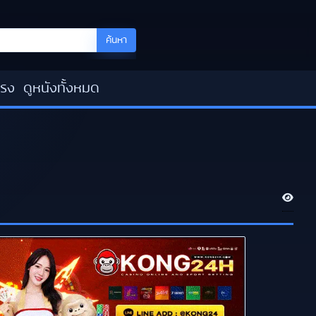
ค้นหา
โรง
ดูหนังทั้งหมด
V
i
e
w
s