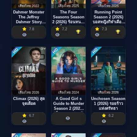
เสียงไทย 2022
เสียงไทย 2025
เสียงไทย 2025
Dahmer Monster
The Four
Running Point
The Jeffrey
Seasons Season
Season 2 (2026)
Dahmer Story
2 (2026) ร้อนหนาว
บอสหญิงกีฬาเดือด
Season 1 (2022)
ที่เราผ่าน 2
2
7.8
7.2
7.3
เจฟฟรีย์ ดาห์เมอร์
ฆาตกรรมอำมหิต
HD
HD
HD
เสียงไทย 2026
เสียงไทย 2024
เสียงไทย 2026
Climax (2026) สุด
A Good Girl s
Unchosen Season
จุดเดือด
Guide to Murder
1 (2026) รอยร้าว
Season 2 (2026)
แห่งศรัทธา
คู่มือฆาตกรรมฉบับ
6.7
6.2
เด็กดี 2