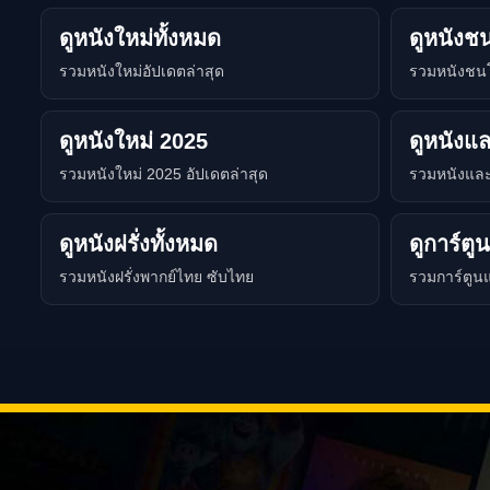
ดูหนังใหม่ทั้งหมด
ดูหนังช
รวมหนังใหม่อัปเดตล่าสุด
รวมหนังชนโ
ดูหนังใหม่ 2025
ดูหนังแล
รวมหนังใหม่ 2025 อัปเดตล่าสุด
รวมหนังและซี
ดูหนังฝรั่งทั้งหมด
ดูการ์ตู
รวมหนังฝรั่งพากย์ไทย ซับไทย
รวมการ์ตูนแ