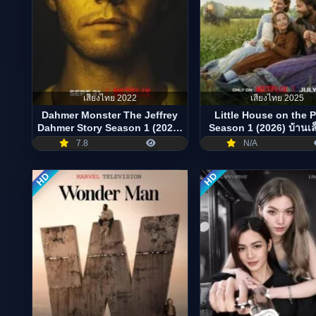
เสียงไทย 2022
เสียงไทย 2025
Dahmer Monster The Jeffrey
Little House on the P
Dahmer Story Season 1 (2022)
Season 1 (2026) บ้านเล็
เจฟฟรีย์ ดาห์เมอร์ ฆาตกรรมอำมหิต
กว้าง
7.8
N/A
HD
HD