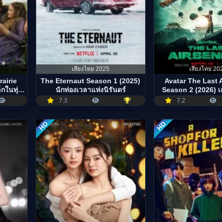
เสียงไทย 2025
เสียงไทย 20
rairie
The Eternaut Season 1 (2025)
Avatar The Last 
กในทุ่ง
นักท่องเวลาแห่งนิรันดร์
Season 2 (2026) เ
อภินิหาร 
7.3
7.2
HD
HD