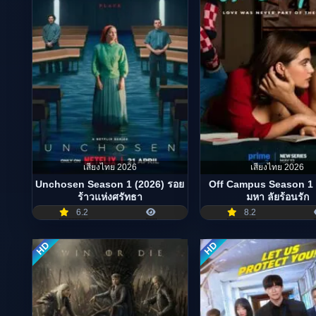
เสียงไทย 2026
เสียงไทย 2026
Unchosen Season 1 (2026) รอย
Off Campus Season 1 
ร้าวแห่งศรัทธา
มหา ลัยร้อนรัก
6.2
8.2
HD
HD