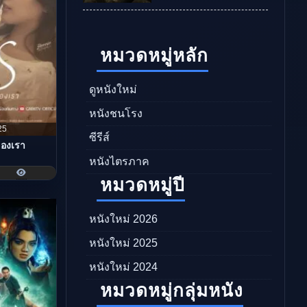
หมวดหมู่หลัก
ดูหนังใหม่
หนังชนโรง
25
ซีรีส์
ของเรา
หนังไตรภาค
หมวดหมู่ปี
หนังใหม่ 2026
หนังใหม่ 2025
หนังใหม่ 2024
หมวดหมู่กลุ่มหนัง