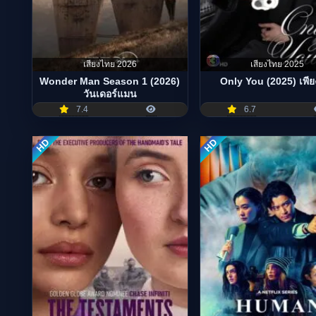
เสียงไทย 2026
เสียงไทย 2025
Wonder Man Season 1 (2026)
Only You (2025) เพีย
วันเดอร์แมน
7.4
6.7
HD
HD