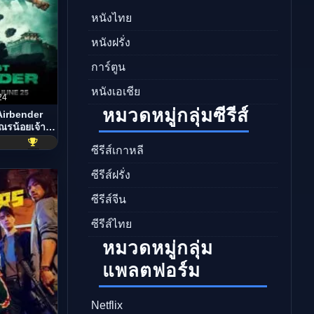
หนังไทย
หนังฝรั่ง
การ์ตูน
หนังเอเชีย
24
หมวดหมู่กลุ่มซีรีส์
Airbender
ณรน้อยเจ้า
2
ซีรีส์เกาหลี
ซีรีส์ฝรั่ง
ซีรีส์จีน
ซีรีส์ไทย
หมวดหมู่กลุ่ม
แพลตฟอร์ม
Netflix