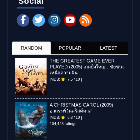
Social
RANDOM
POPULAR
LATEST
THE GREATEST GAME EVER
PLAYED (2005) เกมยิ่งใหญ่…ชัยชนะ
เหนือความฝัน
IMDB:
7.5
/
10
|
A CHRISTMAS CAROL (2009)
อาถรรพ์วันคริสต์มาส
IMDB:
6.8
/
10
|
104,448 ratings