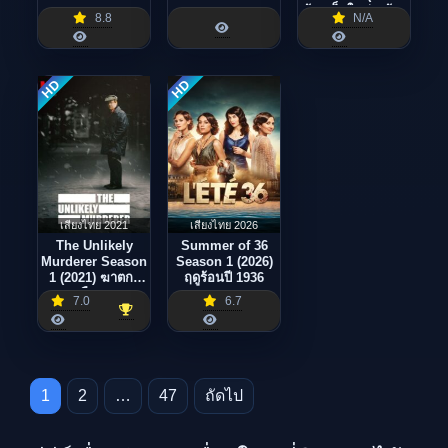
บ้านเล็กในทุ่งกว้าง
8.8
N/A
HD
HD
เสียงไทย 2021
เสียงไทย 2026
The Unlikely
Summer of 36
Murderer Season
Season 1 (2026)
1 (2021) ฆาตกร
ฤดูร้อนปี 1936
เหนือคาด
7.0
6.7
Posts pagination
1
2
…
47
ถัดไป