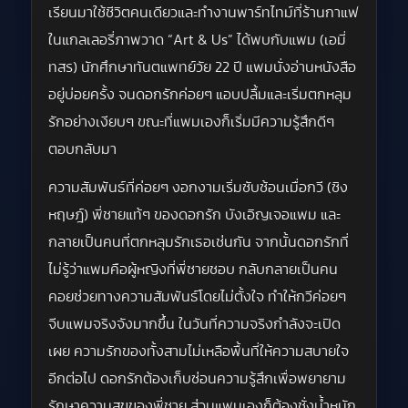
เรียนมาใช้ชีวิตคนเดียวและทำงานพาร์ทไทม์ที่ร้านกาแฟ
ในแกลเลอรี่ภาพวาด “Art & Us” ได้พบกับแพม (เอมี่
ทสร) นักศึกษาทันตแพทย์วัย 22 ปี แพมนั่งอ่านหนังสือ
อยู่บ่อยครั้ง จนดอกรักค่อยๆ แอบปลื้มและเริ่มตกหลุม
รักอย่างเงียบๆ ขณะที่แพมเองก็เริ่มมีความรู้สึกดีๆ
ตอบกลับมา
ความสัมพันธ์ที่ค่อยๆ งอกงามเริ่มซับซ้อนเมื่อกวี (ซิง
หฤษฎ์) พี่ชายแท้ๆ ของดอกรัก บังเอิญเจอแพม และ
กลายเป็นคนที่ตกหลุมรักเธอเช่นกัน จากนั้นดอกรักที่
ไม่รู้ว่าแพมคือผู้หญิงที่พี่ชายชอบ กลับกลายเป็นคน
คอยช่วยทางความสัมพันธ์โดยไม่ตั้งใจ ทำให้กวีค่อยๆ
จีบแพมจริงจังมากขึ้น ในวันที่ความจริงกำลังจะเปิด
เผย ความรักของทั้งสามไม่เหลือพื้นที่ให้ความสบายใจ
อีกต่อไป ดอกรักต้องเก็บซ่อนความรู้สึกเพื่อพยายาม
รักษาความสุขของพี่ชาย ส่วนแพมเองก็ต้องชั่งน้ำหนัก