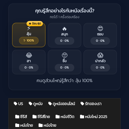
คุณรู้สึกอย่างไรกับหนังเรื่องนี้?
กดได้ 1 ครั้งต่อเครื่อง
🔥 นิยมสุด
⚡
🔥
😍
ลุ้น
สนุก
ชอบ
1 · 100%
0 · 0%
0 · 0%
😂
🥺
😱
ฮา
ซึ้ง
น่ากลัว
0 · 0%
0 · 0%
0 · 0%
คนดูส่วนใหญ่รู้สึกว่า: ลุ้น 100%
US
ดูหนัง
ดูหนังออนไลน์
รักของเรา
Posted in
ซีรีส์
ซีรีส์ไทย
หนังชีวิต
หนังใหม่ 2025
หนังไทย
หนังไทย