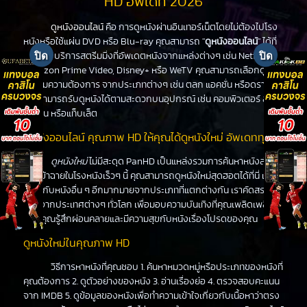
HD อัพเดท 2026
ดูหนังออนไลน์
คือ การดูหนังผ่านอินเทอร์เน็ตโดยไม่ต้องไปโรง
หนังหรือใช้แผ่น DVD หรือ Blu-ray คุณสามารถ "
ดูหนังออนไลน์
" ได้ที่
PanHD บริการสตรีมมิ่งที่อัพเดตหนังจากแหล่งต่างๆ เช่น Netflix,
Amazon Prime Video, Disney+ หรือ WeTV คุณสามารถเลือกดูหนัง
ได้ตามความต้องการ จากประเภทต่างๆ เช่น ตลก แอคชั่น หรือดราม่า
คุณสามารถรับดูหนังได้ตามสะดวกบนอุปกรณ์ เช่น คอมพิวเตอร์ สมา
ร์ทโฟน หรือแท็บเล็ต
ดูหนังออนไลน์ คุณภาพ HD ให้คุณได้ดูหนังใหม่ อัพเดททุกวัน
ดูหนังใหม่
ไม่มีสะดุด PanHD เป็นแหล่งรวมการค้นหาหนังล่าสุด
ที่จะเข้าฉายในโรงหนังเร็วๆ นี้ คุณสามารถดูหนังใหม่สุดฮอตได้ที่นี่ เช่น
เดียวกับหนังอื่น ๆ อีกมากมายจากประเภทที่แตกต่างกัน เราคัดสรร
หนังจากประเทศต่างๆ ทั่วโลก เพื่อมอบความบันเทิงที่คุณเพลิดเพลิน
ทำให้คุณรู้สึกผ่อนคลายและมีความสุขกับหนังเรื่องโปรดของคุณ
ดูหนังใหม่ในคุณภาพ HD
วิธีการหาหนังที่คุณชอบ 1. ค้นหาหมวดหมู่หรือประเภทของหนังที่
คุณต้องการ 2. ดูตัวอย่างของหนัง 3. อ่านเรื่องย่อ 4. ตรวจสอบคะแนน
จาก IMDB 5. ดูข้อมูลของหนังเพื่อทำความเข้าใจเกี่ยวกับเนื้อหาว่าตรง