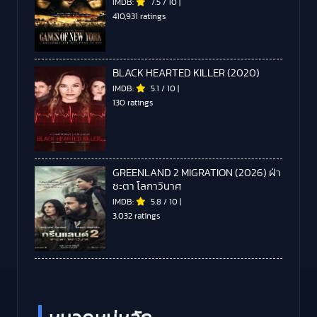
IMDB:
7.5
/
10
|
410,931 ratings
BLACK HEARTED KILLER (2020)
IMDB:
5.1
/
10
|
130 ratings
GREENLAND 2 MIGRATION (2026) ฝ่า
ชะตา โลกาวินาศ
IMDB:
5.8
/
10
|
3,032 ratings