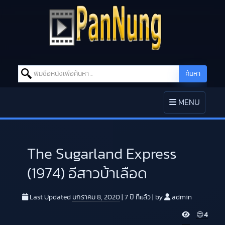
Search for:
ค้นหา
Skip to content
TOGGLE
MENU
NAVIGATION
The Sugarland Express
(1974) อีสาวบ้าเลือด
Last Updated
มกราคม 8, 2020
|
7 ปี
ที่แล้ว
|
by
admin
V
😍
4