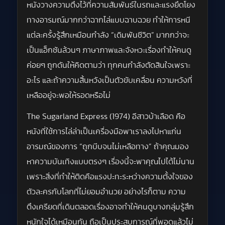
หนังวางความตึงไว้ที่ความสัมพันธ์ในรถและแรงยึดโยง
ทางอารมณ์มากกว่าฉากไล่แบบฉาบฉวย ทำให้การหนี
แต่ละครั้งรู้สึกเหมือนกำลัง “เดิมพันชีวิต” มากกว่าจะ
เป็นแอ็กชันล้วนๆ ภาษาภาพและจังหวะเรื่องทำให้คนดู
ค่อยๆ ถูกดันให้คิดตามว่า ทุกคนกำลังตัดสินใจเพราะ
อะไร และถ้าความสิ้นหวังเป็นตัวขับเคลื่อน ความหวังที่
เหลืออยู่จะพอให้รอดหรือไม่
The Sugarland Express (1974) อีสาวบ้าเลือด คือ
หนังที่ใช้การไล่ล่าเป็นเครื่องมือพาเราลงไปหาแก่น
อารมณ์ของการ “ถูกบีบจนไม่เหลือทาง” ถ้าคุณมอง
หาความบันเทิงแบบตรงๆ เรื่องนี้จะพาคุณไปได้ไม่นาน
เพราะสิ่งที่ทำให้ติดคือแรงปะทะระหว่างความตั้งใจของ
ตัวละครกับโลกที่ไม่ยอมอำนวย อย่างไรก็ตาม ความ
ตึงเครียดที่เดินตลอดเรื่องอาจทำให้คนดูบางกลุ่มรู้สึก
หนักใจได้เหมือนกัน ถือเป็นประสบการณ์ที่พอดูแล้วไม่