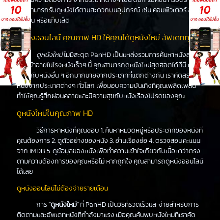
คุณสามารถรับดูหนังได้ตามสะดวกบนอุปกรณ์ เช่น คอมพิวเตอร์ สมา
ร์ทโฟน หรือแท็บเล็ต
ดูหนังออนไลน์ คุณภาพ HD ให้คุณได้ดูหนังใหม่ อัพเดททุกวัน
ดูหนังใหม่
ไม่มีสะดุด PanHD เป็นแหล่งรวมการค้นหาหนังล่าสุด
ที่จะเข้าฉายในโรงหนังเร็วๆ นี้ คุณสามารถดูหนังใหม่สุดฮอตได้ที่นี่ เช่น
เดียวกับหนังอื่น ๆ อีกมากมายจากประเภทที่แตกต่างกัน เราคัดสรร
หนังจากประเทศต่างๆ ทั่วโลก เพื่อมอบความบันเทิงที่คุณเพลิดเพลิน
ทำให้คุณรู้สึกผ่อนคลายและมีความสุขกับหนังเรื่องโปรดของคุณ
ดูหนังใหม่ในคุณภาพ HD
วิธีการหาหนังที่คุณชอบ 1. ค้นหาหมวดหมู่หรือประเภทของหนังที่
คุณต้องการ 2. ดูตัวอย่างของหนัง 3. อ่านเรื่องย่อ 4. ตรวจสอบคะแนน
จาก IMDB 5. ดูข้อมูลของหนังเพื่อทำความเข้าใจเกี่ยวกับเนื้อหาว่าตรง
ตามความต้องการของคุณหรือไม่ หากถูกใจ คุณสามารถดูหนังออนไลน์
ได้เลย
ดูหนังออนไลน์ไม่ต้องจ่ายรายเดือน
การ "
ดูหนังใหม่
" ที่ PanHD เป็นวิธีที่รวดเร็วและง่ายสำหรับการ
ติดตามและอัพเดทหนังที่กำลังมาแรง เมื่อคุณค้นพบหนังใหม่ที่เราคัด