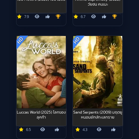
วัยชน คนเมะ
7.9
6.7
HD
HD
Luccas World (2025) โลกของ
Sand Serpents (2009) มฤตยู
ลุคก้า
หนอนยักษ์ทะเลทราย
6.5
4.3