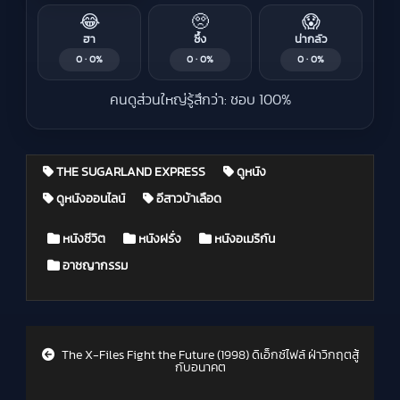
😂
🥺
😱
ฮา
ซึ้ง
น่ากลัว
0 · 0%
0 · 0%
0 · 0%
คนดูส่วนใหญ่รู้สึกว่า: ชอบ 100%
THE SUGARLAND EXPRESS
ดูหนัง
ดูหนังออนไลน์
อีสาวบ้าเลือด
Posted in
หนังชีวิต
หนังฝรั่ง
หนังอเมริกัน
อาชญากรรม
Post navigation
The X-Files Fight the Future (1998) ดิเอ็กซ์ไฟล์ ฝ่าวิกฤตสู้
กับอนาคต