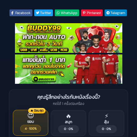
Facebook
Twitter
WhatsApp
Pinterest
Telegram
คุณรู้สึกอย่างไรกับหนังเรื่องนี้?
กดได้ 1 ครั้งต่อเครื่อง
🔥 นิยมสุด
😍
🔥
⚡
ชอบ
สนุก
ลุ้น
4 · 100%
0 · 0%
0 · 0%