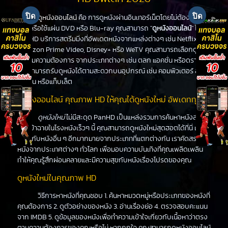
ดูหนังออนไลน์
คือ การดูหนังผ่านอินเทอร์เน็ตโดยไม่ต้องไปโรง
หนังหรือใช้แผ่น DVD หรือ Blu-ray คุณสามารถ "
ดูหนังออนไลน์
" ได้ที่
PanHD บริการสตรีมมิ่งที่อัพเดตหนังจากแหล่งต่างๆ เช่น Netflix,
Amazon Prime Video, Disney+ หรือ WeTV คุณสามารถเลือกดูหนัง
ได้ตามความต้องการ จากประเภทต่างๆ เช่น ตลก แอคชั่น หรือดราม่า
คุณสามารถรับดูหนังได้ตามสะดวกบนอุปกรณ์ เช่น คอมพิวเตอร์ สมา
ร์ทโฟน หรือแท็บเล็ต
ดูหนังออนไลน์ คุณภาพ HD ให้คุณได้ดูหนังใหม่ อัพเดททุกวัน
ดูหนังใหม่
ไม่มีสะดุด PanHD เป็นแหล่งรวมการค้นหาหนังล่าสุด
ที่จะเข้าฉายในโรงหนังเร็วๆ นี้ คุณสามารถดูหนังใหม่สุดฮอตได้ที่นี่ เช่น
เดียวกับหนังอื่น ๆ อีกมากมายจากประเภทที่แตกต่างกัน เราคัดสรร
หนังจากประเทศต่างๆ ทั่วโลก เพื่อมอบความบันเทิงที่คุณเพลิดเพลิน
ทำให้คุณรู้สึกผ่อนคลายและมีความสุขกับหนังเรื่องโปรดของคุณ
ดูหนังใหม่ในคุณภาพ HD
วิธีการหาหนังที่คุณชอบ 1. ค้นหาหมวดหมู่หรือประเภทของหนังที่
คุณต้องการ 2. ดูตัวอย่างของหนัง 3. อ่านเรื่องย่อ 4. ตรวจสอบคะแนน
จาก IMDB 5. ดูข้อมูลของหนังเพื่อทำความเข้าใจเกี่ยวกับเนื้อหาว่าตรง