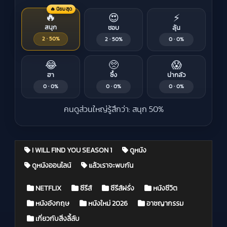
🔥 นิยมสุด
🔥
😍
⚡
สนุก
ชอบ
ลุ้น
2 · 50%
2 · 50%
0 · 0%
😂
🥺
😱
ฮา
ซึ้ง
น่ากลัว
0 · 0%
0 · 0%
0 · 0%
คนดูส่วนใหญ่รู้สึกว่า: สนุก 50%
I WILL FIND YOU SEASON 1
ดูหนัง
ดูหนังออนไลน์
แล้วเราจะพบกัน
Posted in
NETFLIX
ซีรีส์
ซีรีส์ฝรั่ง
หนังชีวิต
หนังอังกฤษ
หนังใหม่ 2026
อาชญากรรม
เกี่ยวกับสิ่งลี้ลับ