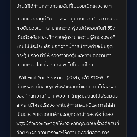
บ้านให้ได้ท่ามกลางความลับที่ไม่ยอมเปิดเผยง่าย ๆ
ความเดือดอยู่ที่ “ความจริงที่ถูกบิดเบือน” และการค่อย
ๆ ขยับของเบาะแส มากกว่าจะพุ่งไปคำตอบทันที ซีรีส์
เดินด้วยจังหวะระทึกควบคู่ดราม่าความรู้สึกของพ่อที่
แทบไม่มีอะไรเหลือ นอกจากนี้การมีภาพถ่ายเป็นจุด
กระตุ้นเรื่อง ทำให้เรื่องราวทั้งลุ้นและชวนติดตามว่า
ความเกี่ยวโยงทั้งหมดจะพาไปไกลแค่ไหน
I Will Find You Season 1 (2026) แล้วเราจะพบกัน
เป็นซีรีส์ระทึกขวัญที่พึ่งพาเงื่อนงำและความไม่ลงรอย
ของ “หลักฐาน” มากพอจะทำให้ผู้ชมสงสัยไปพร้อมตัว
ละคร แม้โครงเรื่องจะพาไปสู่การหลบหนีและการไล่ล่า
เป็นช่วง ๆ แต่แกนหลักยังอยู่ที่ดราม่าของพ่อที่ต้อง
พิสูจน์ตัวเองและหาลูกให้เจอ หากคุณชอบเรื่องลึกลับที่
ค่อย ๆ เผยความจริงและให้ความตึงอยู่ตลอด การ