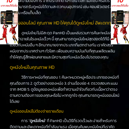
ได้ตามความต้องการ จากประเภทต่างๆ เช่น ตลก แอคชั่น หรือดราม่า
คุณสามารถรับดูหนังได้ตามสะดวกบนอุปกรณ์ เช่น คอมพิวเตอร์ สมา
ร์ทโฟน หรือแท็บเล็ต
ดูหนังออนไลน์ คุณภาพ HD ให้คุณได้ดูหนังใหม่ อัพเดททุกวัน
ดูหนังใหม่
ไม่มีสะดุด PanHD เป็นแหล่งรวมการค้นหาหนังล่าสุด
ที่จะเข้าฉายในโรงหนังเร็วๆ นี้ คุณสามารถดูหนังใหม่สุดฮอตได้ที่นี่ เช่น
เดียวกับหนังอื่น ๆ อีกมากมายจากประเภทที่แตกต่างกัน เราคัดสรร
หนังจากประเทศต่างๆ ทั่วโลก เพื่อมอบความบันเทิงที่คุณเพลิดเพลิน
ทำให้คุณรู้สึกผ่อนคลายและมีความสุขกับหนังเรื่องโปรดของคุณ
ดูหนังใหม่ในคุณภาพ HD
วิธีการหาหนังที่คุณชอบ 1. ค้นหาหมวดหมู่หรือประเภทของหนังที่
คุณต้องการ 2. ดูตัวอย่างของหนัง 3. อ่านเรื่องย่อ 4. ตรวจสอบคะแนน
จาก IMDB 5. ดูข้อมูลของหนังเพื่อทำความเข้าใจเกี่ยวกับเนื้อหาว่าตรง
ตามความต้องการของคุณหรือไม่ หากถูกใจ คุณสามารถดูหนังออนไลน์
ได้เลย
ดูหนังออนไลน์ไม่ต้องจ่ายรายเดือน
การ "
ดูหนังใหม่
" ที่ PanHD เป็นวิธีที่รวดเร็วและง่ายสำหรับการ
ติดตามและอัพเดทหนังที่กำลังมาแรง เมื่อคุณค้นพบหนังใหม่ที่เราคัด