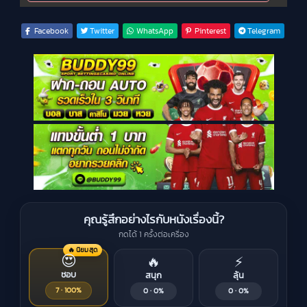
Facebook
Twitter
WhatsApp
Pinterest
Telegram
คุณรู้สึกอย่างไรกับหนังเรื่องนี้?
กดได้ 1 ครั้งต่อเครื่อง
🔥 นิยมสุด
😍
🔥
⚡
ชอบ
สนุก
ลุ้น
7 · 100%
0 · 0%
0 · 0%