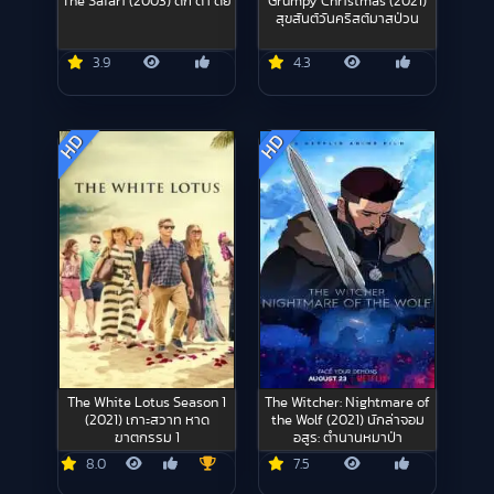
The Safari (2003) ดึก ดำ ดึ๋ย
Grumpy Christmas (2021)
สุขสันต์วันคริสต์มาสป่วน
3.9
4.3
HD
HD
The White Lotus Season 1
The Witcher: Nightmare of
(2021) เกาะสวาท หาด
the Wolf (2021) นักล่าจอม
ฆาตกรรม 1
อสูร: ตำนานหมาป่า
8.0
7.5