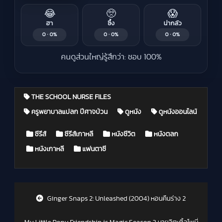
😂
🥺
😱
ฮา
ซึ้ง
น่ากลัว
0 · 0%
0 · 0%
0 · 0%
คนดูส่วนใหญ่รู้สึกว่า: ชอบ 100%
THE SCHOOL NURSE FILES
ครูพยาบาลแปลก ปีศาจป่วน
ดูหนัง
ดูหนังออนไลน์
Posted in
ซีรีส์
ซีรีส์เกาหลี
หนังชีวิต
หนังตลก
หนังเกาหลี
แฟนตาซี
Post navigation
Ginger Snaps 2: Unleashed (2004) หอนคืนร่าง 2