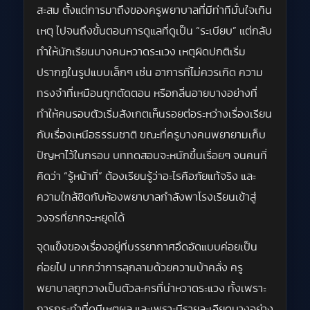
สะสม ตั้งแต่การมาถึงของครูพยาบาลที่มีท่าทีมั่นใจเกิน
เหตุ ไปจนถึงขั้นตอนการดูแลที่ดูเป็น “ระเบียบ” แต่กลับ
ทำให้นักเรียนบางคนหวาดระแวง เหตุผิดปกติเริ่ม
ปรากฏในรูปแบบเล็กๆ เช่น อาการที่ไม่ควรเกิด ความ
ทรงจำที่เหมือนถูกตัดตอน หรือกลิ่นอายบางอย่างที่
ทำให้คนรอบตัวเริ่มสังเกตเห็นรอยต่อระหว่างเรื่องเรียน
กับเรื่องเหนือธรรมชาติ ขณะที่ครูบางคนพยายามเก็บ
ปัญหาไว้ในกรอบ บททดสอบจะหนักขึ้นเรื่อยๆ จนคนที่
คิดว่า “รู้หน้าที่” ต้องเรียนรู้ว่าอะไรคือภัยแท้จริง และ
ความใกล้ชิดกับห้องพยาบาลกำลังพาโรงเรียนเข้าสู่
วงจรที่ยากจะหยุดได้
จุดแข็งของเรื่องอยู่ที่บรรยากาศอึดอัดแบบค่อยเป็น
ค่อยไป มากกว่าการลุกลามด้วยความบ้าคลั่ง ครู
พยาบาลถูกวางเป็นตัวละครที่น่าหวาดระแวง ทั้งเพราะ
การกระทำที่ดูมีเหตุผล และเพราะมีรายละเอียดบางอย่าง