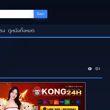
ค้นหา
โรง
ดูหนังทั้งหมด
V
😍
1
i
e
w
s