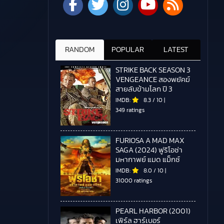
RANDOM
POPULAR
LATEST
STRIKE BACK SEASON 3
VENGEANCE สองพยัคฆ์
สายลับข้ามโลก ปี 3
IMDB:
8.3
/
10
|
349 ratings
FURIOSA A MAD MAX
SAGA (2024) ฟูริโอซ่า
มหากาพย์ แมด แม็กซ์
IMDB:
8.0
/
10
|
31000 ratings
PEARL HARBOR (2001)
เพิร์ล ฮาร์เบอร์