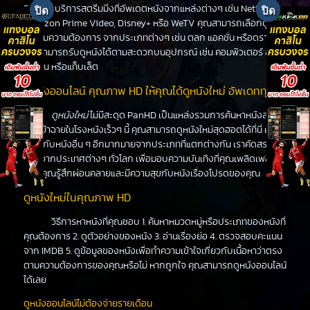
PanHD บริการสตรีมมิ่งที่อัพเดตหนังจากแหล่งต่างๆ เช่น Netflix,
Amazon Prime Video, Disney+ หรือ WeTV คุณสามารถเลือกดูหนัง
ได้ตามความต้องการ จากประเภทต่างๆ เช่น ตลก แอคชั่น หรือดราม่า
คุณสามารถรับดูหนังได้ตามสะดวกบนอุปกรณ์ เช่น คอมพิวเตอร์ สมา
ร์ทโฟน หรือแท็บเล็ต
ดูหนังออนไลน์ คุณภาพ HD ให้คุณได้ดูหนังใหม่ อัพเดททุกวัน
ดูหนังใหม่
ไม่มีสะดุด PanHD เป็นแหล่งรวมการค้นหาหนังล่าสุด
ที่จะเข้าฉายในโรงหนังเร็วๆ นี้ คุณสามารถดูหนังใหม่สุดฮอตได้ที่นี่ เช่น
เดียวกับหนังอื่น ๆ อีกมากมายจากประเภทที่แตกต่างกัน เราคัดสรร
หนังจากประเทศต่างๆ ทั่วโลก เพื่อมอบความบันเทิงที่คุณเพลิดเพลิน
ทำให้คุณรู้สึกผ่อนคลายและมีความสุขกับหนังเรื่องโปรดของคุณ
ดูหนังใหม่ในคุณภาพ HD
วิธีการหาหนังที่คุณชอบ 1. ค้นหาหมวดหมู่หรือประเภทของหนังที่
คุณต้องการ 2. ดูตัวอย่างของหนัง 3. อ่านเรื่องย่อ 4. ตรวจสอบคะแนน
จาก IMDB 5. ดูข้อมูลของหนังเพื่อทำความเข้าใจเกี่ยวกับเนื้อหาว่าตรง
ตามความต้องการของคุณหรือไม่ หากถูกใจ คุณสามารถดูหนังออนไลน์
ได้เลย
ดูหนังออนไลน์ไม่ต้องจ่ายรายเดือน