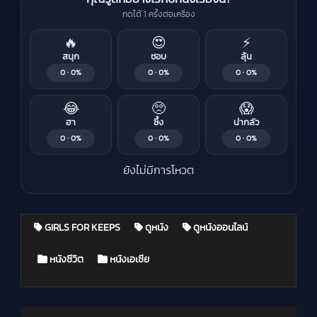
กดได้ 1 ครั้งต่อเครื่อง
🔥
😍
⚡
สนุก
ชอบ
ลุ้น
0 · 0%
0 · 0%
0 · 0%
😂
🥺
😱
ฮา
ซึ้ง
น่ากลัว
0 · 0%
0 · 0%
0 · 0%
ยังไม่มีการโหวต
GIRLS FOR KEEPS
ดูหนัง
ดูหนังออนไลน์
Posted in
หนังชีวิต
หนังเอเชีย