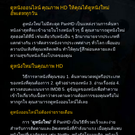
ดูหนังออนไลน์ คุณภาพ HD ให้คุณได้ดูหนังใหม่
อัพเดททุกวัน
ดูหนังใหม่
ไม่มีสะดุด PanHD เป็นแหล่งรวมการค้นหา
หนังล่าสุดที่จะเข้าฉายในโรงหนังเร็วๆ นี้ คุณสามารถดูหนังใหม่
สุดฮอตได้ที่นี่ เช่นเดียวกับหนังอื่น ๆ อีกมากมายจากประเภทที่
แตกต่างกัน เราคัดสรรหนังจากประเทศต่างๆ ทั่วโลก เพื่อมอบ
ความบันเทิงที่คุณเพลิดเพลิน ทำให้คุณรู้สึกผ่อนคลายและมี
ความสุขกับหนังเรื่องโปรดของคุณ
ดูหนังใหม่ในคุณภาพ HD
วิธีการหาหนังที่คุณชอบ 1. ค้นหาหมวดหมู่หรือประเภท
ของหนังที่คุณต้องการ 2. ดูตัวอย่างของหนัง 3. อ่านเรื่องย่อ 4.
ตรวจสอบคะแนนจาก IMDB 5. ดูข้อมูลของหนังเพื่อทำความ
เข้าใจเกี่ยวกับเนื้อหาว่าตรงตามความต้องการของคุณหรือไม่
หากถูกใจ คุณสามารถดูหนังออนไลน์ได้เลย
ดูหนังออนไลน์ไม่ต้องจ่ายรายเดือน
การ "
ดูหนังใหม่
" ที่ PanHD เป็นวิธีที่รวดเร็วและง่าย
สำหรับการติดตามและอัพเดทหนังที่กำลังมาแรง เมื่อคุณค้นพบ
หนังใหม่ที่เราคัดสรร เช่น Netflix, หนังรักโรแมนติก, หนังแอ็