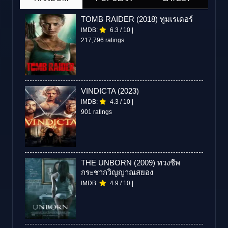
TOMB RAIDER (2018) ทูมเรเดอร์
IMDB:
6.3
/
10
|
217,796 ratings
VINDICTA (2023)
IMDB:
4.3
/
10
|
901 ratings
THE UNBORN (2009) ทวงชีพ
กระชากวิญญาณสยอง
IMDB:
4.9
/
10
|