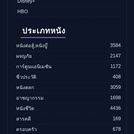
Disney+
HBO
ประเภทหนัง
3584
หนังต่อสู้,หนังบู๊
2147
ผจญภัย
1172
การ์ตูนแอนิเมชัน
408
ชีวประวัติ
3059
หนังตลก
1698
อาชญากรรม
4436
หนังชีวิต
169
สารคดี
678
ครอบครัว