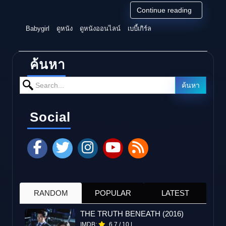
Continue reading
Babygirl
ดูหนัง
ดูหนังออนไลน์
เบบี้เกิร์ล
ค้นหา
Search for:
ค้นหา
Social
RANDOM
POPULAR
LATEST
THE TRUTH BENEATH (2016)
IMDB:
6.7
/
10
|