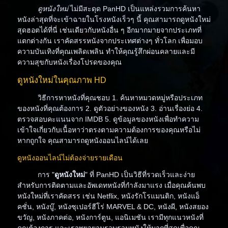
ดูหนังใหม่
ไม่มีสะดุด PanHD เป็นแหล่งรวมการค้นหา
หนังล่าสุดที่จะเข้าฉายในโรงหนังเร็วๆ นี้ คุณสามารถดูหนังใหม่
สุดฮอตได้ที่นี่ เช่นเดียวกับหนังอื่น ๆ อีกมากมายจากประเภทที่
แตกต่างกัน เราคัดสรรหนังจากประเทศต่างๆ ทั่วโลก เพื่อมอบ
ความบันเทิงที่คุณเพลิดเพลิน ทำให้คุณรู้สึกผ่อนคลายและมี
ความสุขกับหนังเรื่องโปรดของคุณ
ดูหนังใหม่ในคุณภาพ HD
วิธีการหาหนังที่คุณชอบ 1. ค้นหาหมวดหมู่หรือประเภท
ของหนังที่คุณต้องการ 2. ดูตัวอย่างของหนัง 3. อ่านเรื่องย่อ 4.
ตรวจสอบคะแนนจาก IMDB 5. ดูข้อมูลของหนังเพื่อทำความ
เข้าใจเกี่ยวกับเนื้อหาว่าตรงตามความต้องการของคุณหรือไม่
หากถูกใจ คุณสามารถดูหนังออนไลน์ได้เลย
ดูหนังออนไลน์ไม่ต้องจ่ายรายเดือน
การ "
ดูหนังใหม่
" ที่ PanHD เป็นวิธีที่รวดเร็วและง่าย
สำหรับการติดตามและอัพเดทหนังที่กำลังมาแรง เมื่อคุณค้นพบ
หนังใหม่ที่เราคัดสรร เช่น Netflix, หนังรักโรแมนติก, หนังแอ็
คชั่น, หนังบู๊, หนังซุเปอร์ฮีโร่ MARVEL & DC, หนังผี, หนังสยอง
ขวัญ, หนังภาคต่อ, หนังการ์ตูน, แอนิเมชัน เรามีทุกแนวหนังที่
คุณต้องการ และเราพยายามรวบรวมหนังให้มากที่สุดเพื่อคุณ