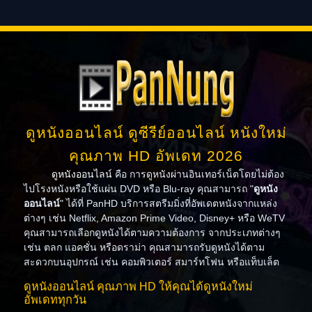
ดูหนังออนไลน์ ดูซีรีย์ออนไลน์ หนังใหม่
คุณภาพ HD อัพเดท 2026
ดูหนังออนไลน์
คือ การดูหนังผ่านอินเทอร์เน็ตโดยไม่ต้อง
ไปโรงหนังหรือใช้แผ่น DVD หรือ Blu-ray คุณสามารถ "
ดูหนัง
ออนไลน์
" ได้ที่ PanHD บริการสตรีมมิ่งที่อัพเดตหนังจากแหล่ง
ต่างๆ เช่น Netflix, Amazon Prime Video, Disney+ หรือ WeTV
คุณสามารถเลือกดูหนังได้ตามความต้องการ จากประเภทต่างๆ
เช่น ตลก แอคชั่น หรือดราม่า คุณสามารถรับดูหนังได้ตาม
สะดวกบนอุปกรณ์ เช่น คอมพิวเตอร์ สมาร์ทโฟน หรือแท็บเล็ต
ดูหนังออนไลน์ คุณภาพ HD ให้คุณได้ดูหนังใหม่
อัพเดททุกวัน