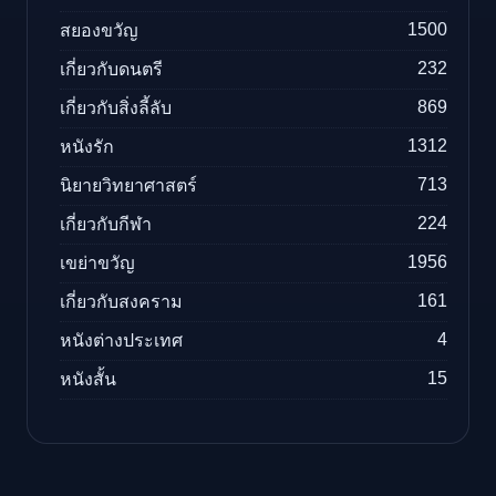
1500
สยองขวัญ
232
เกี่ยวกับดนตรี
869
เกี่ยวกับสิ่งลี้ลับ
1312
หนังรัก
713
นิยายวิทยาศาสตร์
224
เกี่ยวกับกีฬา
1956
เขย่าขวัญ
161
เกี่ยวกับสงคราม
4
หนังต่างประเทศ
15
หนังสั้น