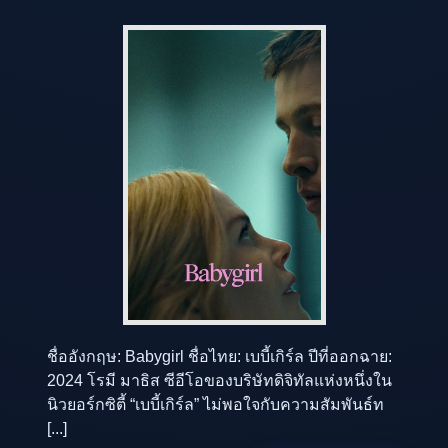
ชื่ออังกฤษ: Babygirl ชื่อไทย: เบบี้เกิร์ล ปีที่ออกฉาย:
2024 โรมี มาธิส ซีอีโอของบริษัทดิจิทัลแห่งหนึ่งใน
นิวยอร์กซิตี้ “เบบี้เกิร์ล” ไม่พอใจกับความสัมพันธ์ท
[...]