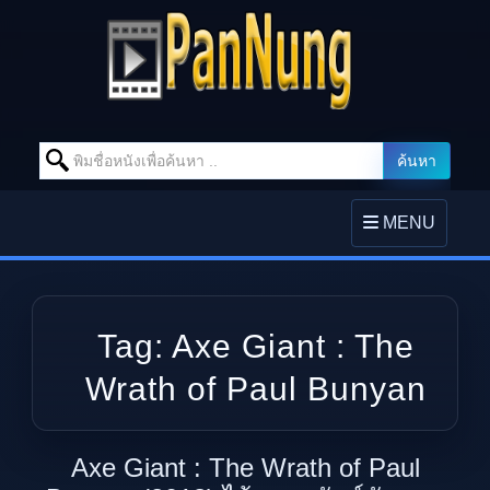
Search for:
ค้นหา
Skip to content
TOGGLE
MENU
NAVIGATION
Tag:
Axe Giant : The
Wrath of Paul Bunyan
Axe Giant : The Wrath of Paul