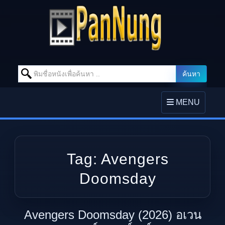
Search for:
ค้นหา
Skip to content
TOGGLE
MENU
NAVIGATION
Tag:
Avengers
Doomsday
Avengers Doomsday (2026) อเวน