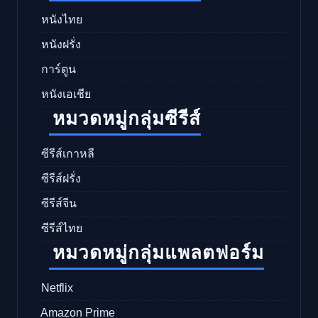
หนังไทย
หนังฝรั่ง
การ์ตูน
หนังเอเชีย
หมวดหมู่กลุ่มซีรีส์
ซีรีส์เกาหลี
ซีรีส์ฝรั่ง
ซีรีส์จีน
ซีรีส์ไทย
หมวดหมู่กลุ่มแพลตฟอร์ม
Netflix
Amazon Prime