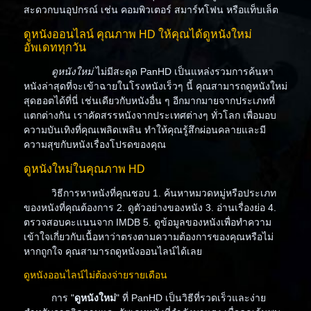
สะดวกบนอุปกรณ์ เช่น คอมพิวเตอร์ สมาร์ทโฟน หรือแท็บเล็ต
ดูหนังออนไลน์ คุณภาพ HD ให้คุณได้ดูหนังใหม่
อัพเดททุกวัน
ดูหนังใหม่
ไม่มีสะดุด PanHD เป็นแหล่งรวมการค้นหา
หนังล่าสุดที่จะเข้าฉายในโรงหนังเร็วๆ นี้ คุณสามารถดูหนังใหม่
สุดฮอตได้ที่นี่ เช่นเดียวกับหนังอื่น ๆ อีกมากมายจากประเภทที่
แตกต่างกัน เราคัดสรรหนังจากประเทศต่างๆ ทั่วโลก เพื่อมอบ
ความบันเทิงที่คุณเพลิดเพลิน ทำให้คุณรู้สึกผ่อนคลายและมี
ความสุขกับหนังเรื่องโปรดของคุณ
ดูหนังใหม่ในคุณภาพ HD
วิธีการหาหนังที่คุณชอบ 1. ค้นหาหมวดหมู่หรือประเภท
ของหนังที่คุณต้องการ 2. ดูตัวอย่างของหนัง 3. อ่านเรื่องย่อ 4.
ตรวจสอบคะแนนจาก IMDB 5. ดูข้อมูลของหนังเพื่อทำความ
เข้าใจเกี่ยวกับเนื้อหาว่าตรงตามความต้องการของคุณหรือไม่
หากถูกใจ คุณสามารถดูหนังออนไลน์ได้เลย
ดูหนังออนไลน์ไม่ต้องจ่ายรายเดือน
การ "
ดูหนังใหม่
" ที่ PanHD เป็นวิธีที่รวดเร็วและง่าย