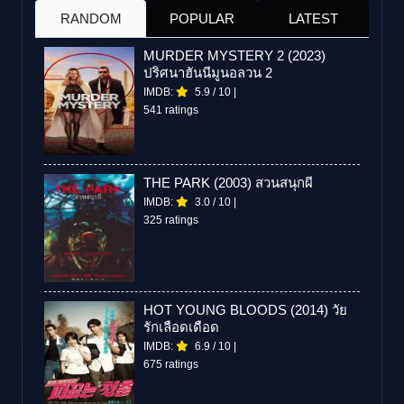
RANDOM
POPULAR
LATEST
MURDER MYSTERY 2 (2023)
ปริศนาฮันนีมูนอลวน 2
IMDB:
5.9
/
10
|
541 ratings
THE PARK (2003) สวนสนุกผี
IMDB:
3.0
/
10
|
325 ratings
HOT YOUNG BLOODS (2014) วัย
รักเลือดเดือด
IMDB:
6.9
/
10
|
675 ratings