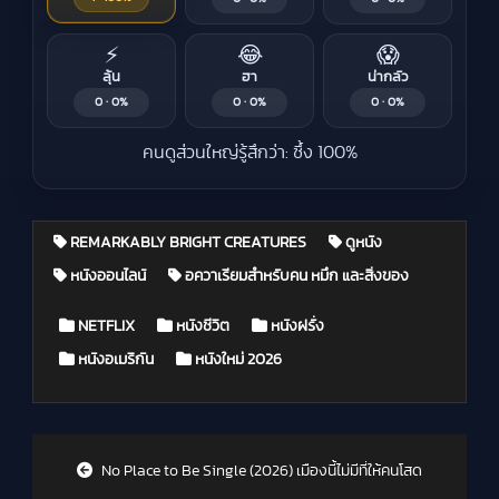
⚡
😂
😱
ลุ้น
ฮา
น่ากลัว
0 · 0%
0 · 0%
0 · 0%
คนดูส่วนใหญ่รู้สึกว่า: ซึ้ง 100%
REMARKABLY BRIGHT CREATURES
ดูหนัง
หนังออนไลน์
อควาเรียมสำหรับคน หมึก และสิ่งของ
Posted in
NETFLIX
หนังชีวิต
หนังฝรั่ง
หนังอเมริกัน
หนังใหม่ 2026
Post navigation
No Place to Be Single (2026) เมืองนี้ไม่มีที่ให้คนโสด