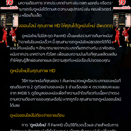
ได้ตามความต้องการ จากประเภทต่างๆ เช่น ตลก แอคชั่น หรือดราม่า
คุณสามารถรับดูหนังได้ตามสะดวกบนอุปกรณ์ เช่น คอมพิวเตอร์ สมา
ร์ทโฟน หรือแท็บเล็ต
ดูหนังออนไลน์ คุณภาพ HD ให้คุณได้ดูหนังใหม่ อัพเดททุกวัน
ดูหนังใหม่
ไม่มีสะดุด PanHD เป็นแหล่งรวมการค้นหาหนังล่าสุด
ที่จะเข้าฉายในโรงหนังเร็วๆ นี้ คุณสามารถดูหนังใหม่สุดฮอตได้ที่นี่ เช่น
เดียวกับหนังอื่น ๆ อีกมากมายจากประเภทที่แตกต่างกัน เราคัดสรร
หนังจากประเทศต่างๆ ทั่วโลก เพื่อมอบความบันเทิงที่คุณเพลิดเพลิน
ทำให้คุณรู้สึกผ่อนคลายและมีความสุขกับหนังเรื่องโปรดของคุณ
ดูหนังใหม่ในคุณภาพ HD
วิธีการหาหนังที่คุณชอบ 1. ค้นหาหมวดหมู่หรือประเภทของหนังที่
คุณต้องการ 2. ดูตัวอย่างของหนัง 3. อ่านเรื่องย่อ 4. ตรวจสอบคะแนน
จาก IMDB 5. ดูข้อมูลของหนังเพื่อทำความเข้าใจเกี่ยวกับเนื้อหาว่าตรง
ตามความต้องการของคุณหรือไม่ หากถูกใจ คุณสามารถดูหนังออนไลน์
ได้เลย
ดูหนังออนไลน์ไม่ต้องจ่ายรายเดือน
การ "
ดูหนังใหม่
" ที่ PanHD เป็นวิธีที่รวดเร็วและง่ายสำหรับการ