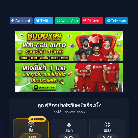
Facebook
Twitter
WhatsApp
Pinterest
Telegram
คุณรู้สึกอย่างไรกับหนังเรื่องนี้?
กดได้ 1 ครั้งต่อเครื่อง
🔥 นิยมสุด
🥺
🔥
😍
ซึ้ง
สนุก
ชอบ
1 · 100%
0 · 0%
0 · 0%