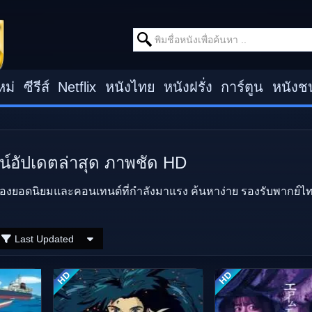
Search for:
หม่
ซีรีส์
Netflix
หนังไทย
หนังฝรั่ง
การ์ตูน
หนังช
น์อัปเดตล่าสุด ภาพชัด HD
งเรื่องยอดนิยมและคอนเทนต์ที่กำลังมาแรง ค้นหาง่าย รองรับพากย์
Last Updated
HD
HD