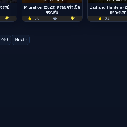
เสียงไทย 2023
เสียงไทย 202
จรรย์
Migration (2023) ครอบครัวเป็ด
Badland Hunters (20
ผจญภัย
กลางนรก
6.8
6.2
240
Next ›