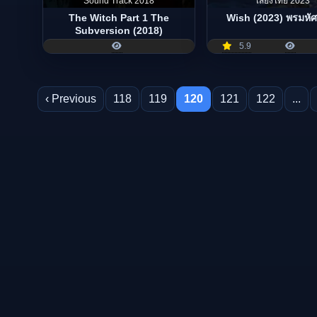
Sound Track 2018
เสียงไทย 2023
The Witch Part 1 The
Wish (2023) พรมหัศ
Subversion (2018)
5.9
‹ Previous
118
119
120
121
122