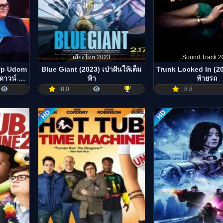
เสียงไทย 2023
Sound Track 2
 Up Udom
Blue Giant (2023) เป่าฝันให้เต็ม
Trunk Locked In (20
าวน์ วิท
ฟ้า
ท้ายรถ
พานิช
8.0
8.8
HD
HD