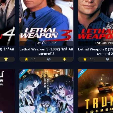
เสียงไทย 1992
เสียงไทย 198
) ริกก์คน
Lethal Weapon 3 (1992) ริกส์ คน
Lethal Weapon 2 (198
มหากาฬ 3
มหากาฬ 2
6.7
7.3
HD
HD