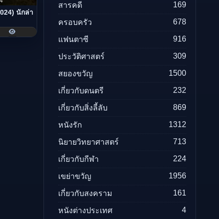
4
169
สารคดี
24) นักล่า
678
ครอบครัว
916
แฟนตาซี
309
ประวัติศาสตร์
1500
สยองขวัญ
232
เกี่ยวกับดนตรี
869
เกี่ยวกับสิ่งลี้ลับ
1312
หนังรัก
713
นิยายวิทยาศาสตร์
224
เกี่ยวกับกีฬา
1956
เขย่าขวัญ
161
เกี่ยวกับสงคราม
4
หนังต่างประเทศ