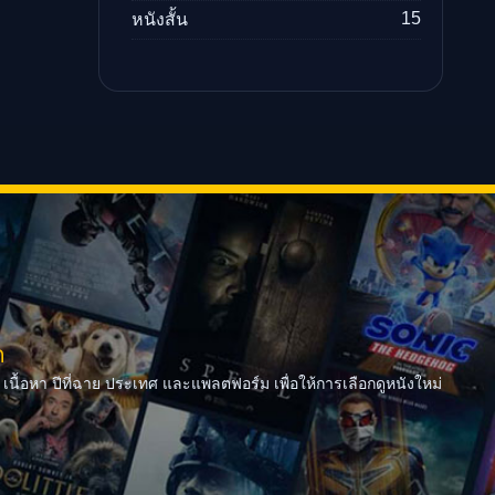
15
หนังสั้น
ด
นื้อหา ปีที่ฉาย ประเทศ และแพลตฟอร์ม เพื่อให้การเลือกดูหนังใหม่