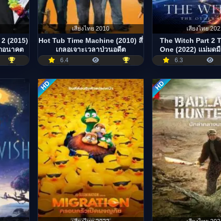
เสียงไทย 2010
เสียงไทย 202
2 (2015)
Hot Tub Time Machine (2010) สี่
The Witch Part 2 
ลกอนาคต
เกลอเจาะเวลาป่วนอดีต
One (2022) แม่มดมื
6.4
6.3
HD
HD