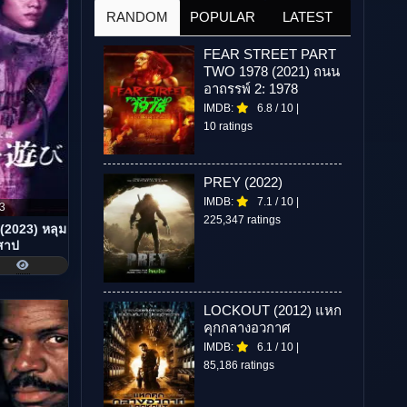
RANDOM
POPULAR
LATEST
FEAR STREET PART
TWO 1978 (2021) ถนน
อาถรรพ์ 2: 1978
IMDB:
6.8
/
10
|
10 ratings
PREY (2022)
IMDB:
7.1
/
10
|
3
225,347 ratings
(2023) หลุม
สาป
LOCKOUT (2012) แหก
คุกกลางอวกาศ
IMDB:
6.1
/
10
|
85,186 ratings