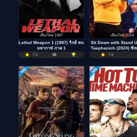
เสียงไทย 1987
เสียงไทย 2024
Lethal Weapon 1 (1987) ริกส์ คน
Sit Down with Stand
มหากาฬ ภาค 1
Taephanich (2024) ซิทด
สแตนด์อัพ อุดม แต้
7.6
7.8
HD
HD