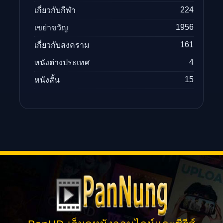
224
เกี่ยวกับกีฬา
1956
เขย่าขวัญ
161
เกี่ยวกับสงคราม
4
หนังต่างประเทศ
15
หนังสั้น