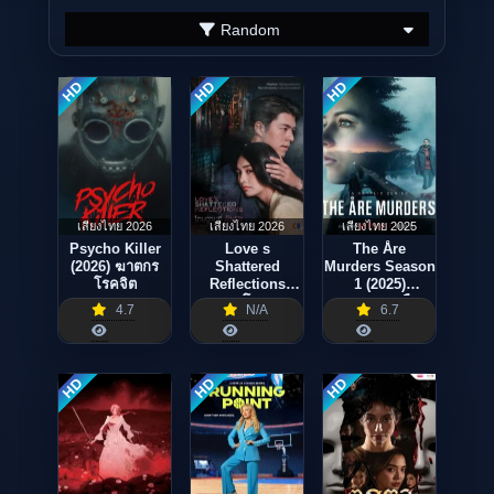
Random
HD
HD
HD
เสียงไทย 2026
เสียงไทย 2026
เสียงไทย 2025
Psycho Killer
Love s
The Åre
(2026) ฆาตกร
Shattered
Murders Season
โรคจิต
Reflections
1 (2025)
(2026) โทษฐาน
ฆาตกรรมเมือง
4.7
N/A
6.7
ที่รักเธอ
หิมะ
HD
HD
HD