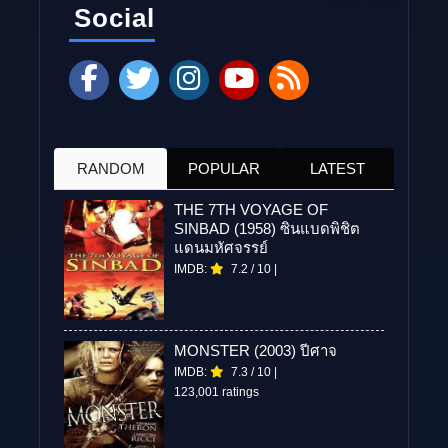
Social
RANDOM
POPULAR
LATEST
THE 7TH VOYAGE OF
SINBAD (1958) ซินแบดพิชิต
แดนมหัศจรรย์
IMDB:
7.2
/
10
|
MONSTER (2003) ปีศาจ
IMDB:
7.3
/
10
|
123,001 ratings