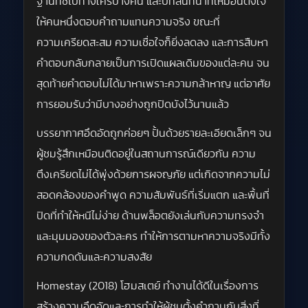
ฐานที่ชี้ไปทางใครบางคน และบทสนทนาที่เหมือนตั้งใจ
ให้คนหนึ่งตอบคำถามแทนความจริง ขณะที่
ความเครียดสะสม ความเชื่อใจก็ยิ่งลดลง และการสืบหา
คำตอบกลับกลายเป็นการเปิดแผลเดิมของแต่ละคน จน
สุดท้ายคำตอบไม่ได้มาหาเพราะความกล้าหาญ แต่อาศัย
การยอมรับว่ามีบางอย่างถูกปิดบังไว้นานแล้ว
บรรยากาศอึดอัดถูกค่อยๆ ปั้นด้วยรายละเอียดเล็กๆ จน
ผู้ชมรู้สึกเหมือนติดอยู่ในสถานการณ์เดียวกัน ความ
ตึงเครียดไม่ได้พุ่งด้วยการผจญภัย แต่เกิดจากความไม่
สอดคล้องของคำพูด ความสัมพันธ์ที่เริ่มแตก และพื้นที่
ปิดที่ทำให้หนีไม่ง่าย ด้านพล็อตยังเล่นกับความทรงจำ
และมุมมองของตัวละคร ทำให้การตามหาความจริงมีทั้ง
ความกดดันและความสงสัย
Homestay (2018) โฮมสเตย์ ทำงานได้ดีในเรื่องการ
สร้างความอึดอัดและการทำให้ผู้ชมตั้งคำถามกับสิ่งที่