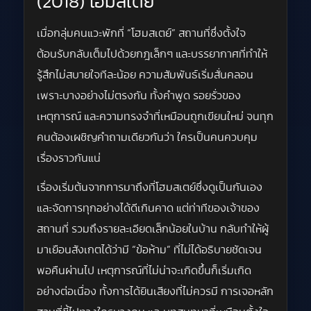
(2018) โฮมสเตย์
เมื่อกลุ่มคนแวะพักที่ “โฮมสเตย์” สถานที่ซึ่งตั้งใจ
ต้อนรับกลับเต็มไปด้วยกฎเล็กๆ และบรรยากาศที่ทำให้
รู้สึกไม่สบายใจทีละน้อย ความสัมพันธ์เริ่มสั่นคลอน
เพราะบางอย่างไม่ตรงกัน ทั้งคำพูด รอยรั่วของ
เหตุการณ์ และความทรงจำที่เหมือนถูกเขียนใหม่ จนทุก
คนต้องเผชิญคำถามเดียวกันว่า ใครเป็นคนควบคุม
เรื่องราวกันแน่
เรื่องเริ่มต้นจากการมาถึงที่โฮมสเตย์ซึ่งดูเป็นกันเอง
และจัดการทุกอย่างได้ดีเกินคาด แต่ท่าทีของเจ้าของ
สถานที่ รวมถึงรายละเอียดเล็กน้อยในบ้าน กลับทำให้ผู้
มาเยือนสังเกตได้ว่ามี “ข้อห้าม” ที่ไม่ได้อธิบายชัดเจน
พอคืนผ่านไป เหตุการณ์ที่ไม่น่าจะเกิดขึ้นก็เริ่มเกิด
อย่างต่อเนื่อง ทั้งการได้ยินเสียงที่ไม่ควรมี การเจอหลัก