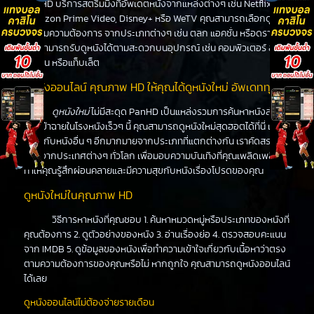
PanHD บริการสตรีมมิ่งที่อัพเดตหนังจากแหล่งต่างๆ เช่น Netflix,
Amazon Prime Video, Disney+ หรือ WeTV คุณสามารถเลือกดูหนัง
ได้ตามความต้องการ จากประเภทต่างๆ เช่น ตลก แอคชั่น หรือดราม่า
คุณสามารถรับดูหนังได้ตามสะดวกบนอุปกรณ์ เช่น คอมพิวเตอร์ สมา
ร์ทโฟน หรือแท็บเล็ต
ดูหนังออนไลน์ คุณภาพ HD ให้คุณได้ดูหนังใหม่ อัพเดททุกวัน
ดูหนังใหม่
ไม่มีสะดุด PanHD เป็นแหล่งรวมการค้นหาหนังล่าสุด
ที่จะเข้าฉายในโรงหนังเร็วๆ นี้ คุณสามารถดูหนังใหม่สุดฮอตได้ที่นี่ เช่น
เดียวกับหนังอื่น ๆ อีกมากมายจากประเภทที่แตกต่างกัน เราคัดสรร
หนังจากประเทศต่างๆ ทั่วโลก เพื่อมอบความบันเทิงที่คุณเพลิดเพลิน
ทำให้คุณรู้สึกผ่อนคลายและมีความสุขกับหนังเรื่องโปรดของคุณ
ดูหนังใหม่ในคุณภาพ HD
วิธีการหาหนังที่คุณชอบ 1. ค้นหาหมวดหมู่หรือประเภทของหนังที่
คุณต้องการ 2. ดูตัวอย่างของหนัง 3. อ่านเรื่องย่อ 4. ตรวจสอบคะแนน
จาก IMDB 5. ดูข้อมูลของหนังเพื่อทำความเข้าใจเกี่ยวกับเนื้อหาว่าตรง
ตามความต้องการของคุณหรือไม่ หากถูกใจ คุณสามารถดูหนังออนไลน์
ได้เลย
ดูหนังออนไลน์ไม่ต้องจ่ายรายเดือน