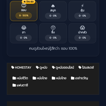
🔥 นิยมสุด
😍
🔥
⚡
ชอบ
สนุก
ลุ้น
9 · 100%
0 · 0%
0 · 0%
😂
🥺
😱
ฮา
ซึ้ง
น่ากลัว
0 · 0%
0 · 0%
0 · 0%
คนดูส่วนใหญ่รู้สึกว่า: ชอบ 100%
HOMESTAY
ดูหนัง
ดูหนังออนไลน์
โฮมสเตย์
Posted in
หนังชีวิต
หนังไทย
หนังไทย
เขย่าขวัญ
แฟนตาซี