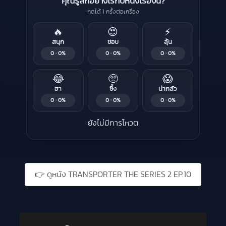
คุณรู้สึกอย่างไรกับหนังเรื่องนี้?
กดได้ 1 ครั้งต่อเครื่อง
🔥
😍
⚡
สนุก
ชอบ
ลุ้น
0 · 0%
0 · 0%
0 · 0%
😂
🥺
😱
ฮา
ซึ้ง
น่ากลัว
0 · 0%
0 · 0%
0 · 0%
ยังไม่มีการโหวต
Liked this
👉 ดูหนัง TRANSPORTER THE SERIES 2 EP.10