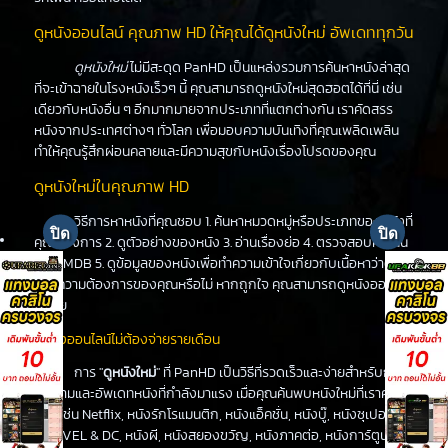
ดูหนังออนไลน์ คุณภาพ HD ให้คุณได้ดูหนังใหม่ อัพเดททุกวัน
ดูหนังใหม่
ไม่มีสะดุด PanHD เป็นแหล่งรวมการค้นหาหนังล่าสุด
ที่จะเข้าฉายในโรงหนังเร็วๆ นี้ คุณสามารถดูหนังใหม่สุดฮอตได้ที่นี่ เช่น
เดียวกับหนังอื่น ๆ อีกมากมายจากประเภทที่แตกต่างกัน เราคัดสรร
หนังจากประเทศต่างๆ ทั่วโลก เพื่อมอบความบันเทิงที่คุณเพลิดเพลิน
ทำให้คุณรู้สึกผ่อนคลายและมีความสุขกับหนังเรื่องโปรดของคุณ
ดูหนังใหม่ในคุณภาพ HD
วิธีการหาหนังที่คุณชอบ 1. ค้นหาหมวดหมู่หรือประเภทของหนังที่
คุณต้องการ 2. ดูตัวอย่างของหนัง 3. อ่านเรื่องย่อ 4. ตรวจสอบคะแนน
จาก IMDB 5. ดูข้อมูลของหนังเพื่อทำความเข้าใจเกี่ยวกับเนื้อหาว่าตรง
ตามความต้องการของคุณหรือไม่ หากถูกใจ คุณสามารถดูหนังออนไลน์
ได้เลย
ดูหนังออนไลน์ไม่ต้องจ่ายรายเดือน
การ "
ดูหนังใหม่
" ที่ PanHD เป็นวิธีที่รวดเร็วและง่ายสำหรับการ
ติดตามและอัพเดทหนังที่กำลังมาแรง เมื่อคุณค้นพบหนังใหม่ที่เราคัด
สรร เช่น Netflix, หนังรักโรแมนติก, หนังแอ็คชั่น, หนังบู๊, หนังซุเปอร์ฮีโร่
MARVEL & DC, หนังผี, หนังสยองขวัญ, หนังภาคต่อ, หนังการ์ตูน,