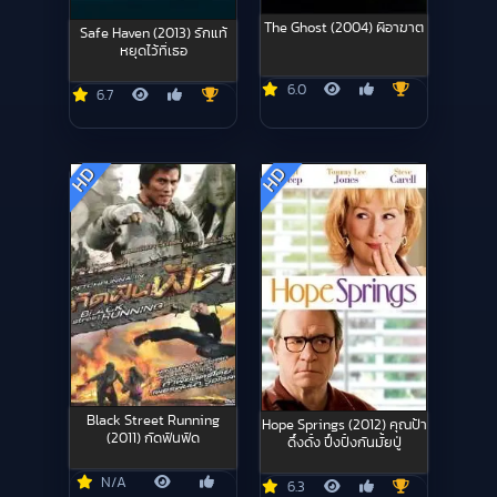
The Ghost (2004) ผีอาฆาต
Safe Haven (2013) รักแท้
หยุดไว้ที่เธอ
6.0
6.7
HD
HD
Black Street Running
Hope Springs (2012) คุณป้า
(2011) กัดฟันฟัด
ดึ๋งดั๋ง ปึ๋งปั๋งกันมั้ยปู่
N/A
6.3