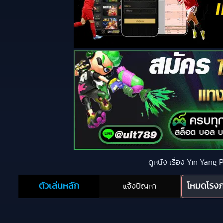
ดูหนัง เรื่อง Yin Yan
ตัวเล่นหลัก
โหมดโรง
แจ้งปัญหา