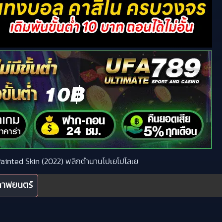
g Painted Skin (2022) พลิกตำนานโปเยโปโลเย
ภาพยนตร์