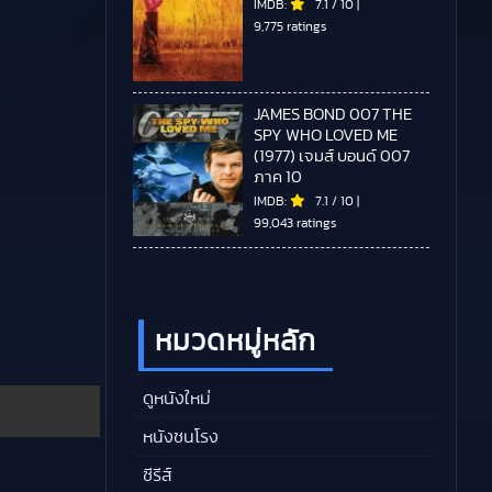
IMDB:
7.1
/
10
|
9,775 ratings
JAMES BOND 007 THE
SPY WHO LOVED ME
(1977) เจมส์ บอนด์ 007
ภาค 10
IMDB:
7.1
/
10
|
99,043 ratings
หมวดหมู่หลัก
ดูหนังใหม่
หนังชนโรง
ซีรีส์