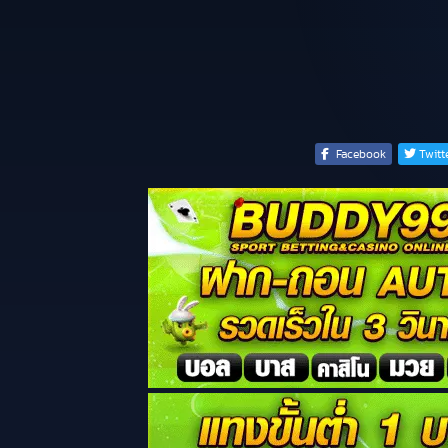
Facebook
Twitt