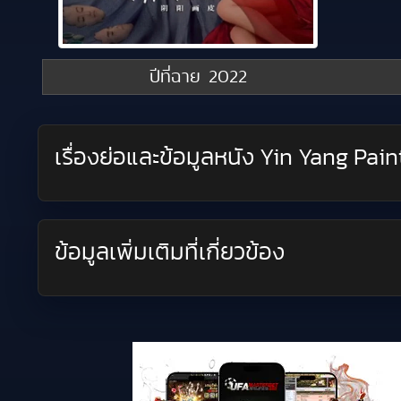
ปีที่ฉาย
2022
เรื่องย่อและข้อมูลหนัง Yin Yang Pa
ข้อมูลเพิ่มเติมที่เกี่ยวข้อง