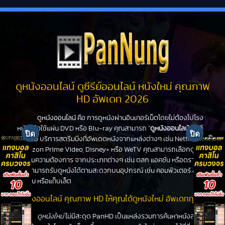
ดูหนังออนไลน์ ดูซีรีย์ออนไลน์ หนังใหม่ คุณภาพ
HD อัพเดท 2026
ดูหนังออนไลน์
คือ การดูหนังผ่านอินเทอร์เน็ตโดยไม่ต้องไปโรง
หนังหรือใช้แผ่น DVD หรือ Blu-ray คุณสามารถ "
ดูหนังออนไลน์
" ได้ที่
PanHD บริการสตรีมมิ่งที่อัพเดตหนังจากแหล่งต่างๆ เช่น Netflix,
Amazon Prime Video, Disney+ หรือ WeTV คุณสามารถเลือกดูหนัง
ได้ตามความต้องการ จากประเภทต่างๆ เช่น ตลก แอคชั่น หรือดราม่า
คุณสามารถรับดูหนังได้ตามสะดวกบนอุปกรณ์ เช่น คอมพิวเตอร์ สมา
ร์ทโฟน หรือแท็บเล็ต
ดูหนังออนไลน์ คุณภาพ HD ให้คุณได้ดูหนังใหม่ อัพเดททุกวัน
ดูหนังใหม่
ไม่มีสะดุด PanHD เป็นแหล่งรวมการค้นหาหนังล่าสุด