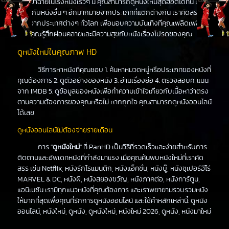
ที่จะเข้าฉายในโรงหนังเร็วๆ นี้ คุณสามารถดูหนังใหม่สุดฮอตได้ที่นี่ เช่น
เดียวกับหนังอื่น ๆ อีกมากมายจากประเภทที่แตกต่างกัน เราคัดสรร
หนังจากประเทศต่างๆ ทั่วโลก เพื่อมอบความบันเทิงที่คุณเพลิดเพลิน
ทำให้คุณรู้สึกผ่อนคลายและมีความสุขกับหนังเรื่องโปรดของคุณ
ดูหนังใหม่ในคุณภาพ HD
วิธีการหาหนังที่คุณชอบ 1. ค้นหาหมวดหมู่หรือประเภทของหนังที่
คุณต้องการ 2. ดูตัวอย่างของหนัง 3. อ่านเรื่องย่อ 4. ตรวจสอบคะแนน
จาก IMDB 5. ดูข้อมูลของหนังเพื่อทำความเข้าใจเกี่ยวกับเนื้อหาว่าตรง
ตามความต้องการของคุณหรือไม่ หากถูกใจ คุณสามารถดูหนังออนไลน์
ได้เลย
ดูหนังออนไลน์ไม่ต้องจ่ายรายเดือน
การ "
ดูหนังใหม่
" ที่ PanHD เป็นวิธีที่รวดเร็วและง่ายสำหรับการ
ติดตามและอัพเดทหนังที่กำลังมาแรง เมื่อคุณค้นพบหนังใหม่ที่เราคัด
สรร เช่น Netflix, หนังรักโรแมนติก, หนังแอ็คชั่น, หนังบู๊, หนังซุเปอร์ฮีโร่
MARVEL & DC, หนังผี, หนังสยองขวัญ, หนังภาคต่อ, หนังการ์ตูน,
แอนิเมชัน เรามีทุกแนวหนังที่คุณต้องการ และเราพยายามรวบรวมหนัง
ให้มากที่สุดเพื่อคุณที่รักการดูหนังออนไลน์ และใช้คำหลักเหล่านี้: ดูหนัง
ออนไลน์, หนังใหม่, ดูหนัง, ดูหนังใหม่, หนังใหม่ 2026, ดูหนัง, หนังมาใหม่