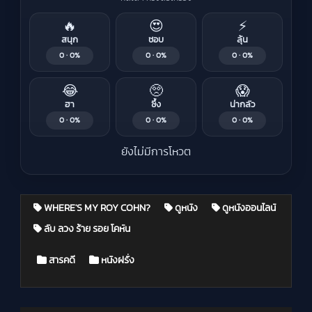
🔥
😍
⚡
สนุก
ชอบ
ลุ้น
0 · 0%
0 · 0%
0 · 0%
😂
🥺
😱
ฮา
ซึ้ง
น่ากลัว
0 · 0%
0 · 0%
0 · 0%
ยังไม่มีการโหวต
WHERE'S MY ROY COHN?
ดูหนัง
ดูหนังออนไลน์
ลับ ลวง ร้าย รอย โคห์น
Posted in
สารคดี
หนังฝรั่ง