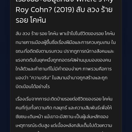
Roy Cohn? (2019) ลับ ลวง ร้าย
รอย โคห์น
ลับ ลวง ร้าย รอย โคห์น พาเข้าไปในชีวิตของรอย โคห์น
ทนายการเมืองผู้ขึ้นชื่อเรื่องฝีมือและการควบคุมเกม ใน
ขณะที่อดีตยังตามรบกวน ปรากฏการณ์ทางสังคมและ
แรงกดดันในยุคหนึ่งถูกถอดรหัสผ่านมุมมองของคน
ใกล้ตัวและคำถามที่ไม่มีคำตอบง่ายๆ ภาพรวมคือการ
มองว่า “ความจริง” ในสนามอำนาจถูกสร้างและถูก
บิดเบือนได้อย่างไร
เรื่องเริ่มจากการปะติดป่ายรอยต่อชีวิตของรอย โคห์น
คนที่ทุ่มทั้งความคิด กลยุทธ์ และความสัมพันธ์เพื่อให้
ชัยชนะเดินหน้า แม้เขาจะมีสถานะเป็นผู้เล่นหลักของ
เหตุการณ์ระดับสูง แต่เบื้องหลังกลับเต็มไปด้วยความ