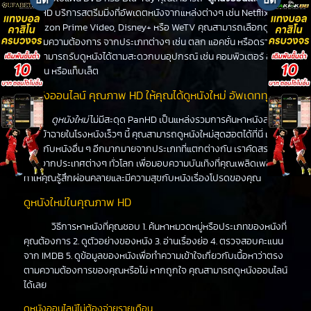
PanHD บริการสตรีมมิ่งที่อัพเดตหนังจากแหล่งต่างๆ เช่น Netflix,
Amazon Prime Video, Disney+ หรือ WeTV คุณสามารถเลือกดูหนัง
ได้ตามความต้องการ จากประเภทต่างๆ เช่น ตลก แอคชั่น หรือดราม่า
คุณสามารถรับดูหนังได้ตามสะดวกบนอุปกรณ์ เช่น คอมพิวเตอร์ สมา
ร์ทโฟน หรือแท็บเล็ต
ดูหนังออนไลน์ คุณภาพ HD ให้คุณได้ดูหนังใหม่ อัพเดททุกวัน
ดูหนังใหม่
ไม่มีสะดุด PanHD เป็นแหล่งรวมการค้นหาหนังล่าสุด
ที่จะเข้าฉายในโรงหนังเร็วๆ นี้ คุณสามารถดูหนังใหม่สุดฮอตได้ที่นี่ เช่น
เดียวกับหนังอื่น ๆ อีกมากมายจากประเภทที่แตกต่างกัน เราคัดสรร
หนังจากประเทศต่างๆ ทั่วโลก เพื่อมอบความบันเทิงที่คุณเพลิดเพลิน
ทำให้คุณรู้สึกผ่อนคลายและมีความสุขกับหนังเรื่องโปรดของคุณ
ดูหนังใหม่ในคุณภาพ HD
วิธีการหาหนังที่คุณชอบ 1. ค้นหาหมวดหมู่หรือประเภทของหนังที่
คุณต้องการ 2. ดูตัวอย่างของหนัง 3. อ่านเรื่องย่อ 4. ตรวจสอบคะแนน
จาก IMDB 5. ดูข้อมูลของหนังเพื่อทำความเข้าใจเกี่ยวกับเนื้อหาว่าตรง
ตามความต้องการของคุณหรือไม่ หากถูกใจ คุณสามารถดูหนังออนไลน์
ได้เลย
ดูหนังออนไลน์ไม่ต้องจ่ายรายเดือน