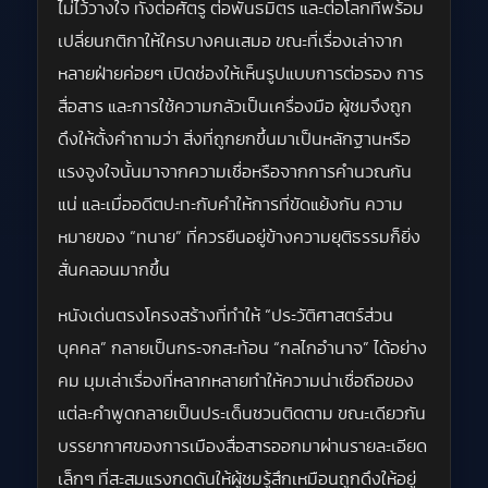
ไม่ไว้วางใจ ทั้งต่อศัตรู ต่อพันธมิตร และต่อโลกที่พร้อม
เปลี่ยนกติกาให้ใครบางคนเสมอ ขณะที่เรื่องเล่าจาก
หลายฝ่ายค่อยๆ เปิดช่องให้เห็นรูปแบบการต่อรอง การ
สื่อสาร และการใช้ความกลัวเป็นเครื่องมือ ผู้ชมจึงถูก
ดึงให้ตั้งคำถามว่า สิ่งที่ถูกยกขึ้นมาเป็นหลักฐานหรือ
แรงจูงใจนั้นมาจากความเชื่อหรือจากการคำนวณกัน
แน่ และเมื่ออดีตปะทะกับคำให้การที่ขัดแย้งกัน ความ
หมายของ “ทนาย” ที่ควรยืนอยู่ข้างความยุติธรรมก็ยิ่ง
สั่นคลอนมากขึ้น
หนังเด่นตรงโครงสร้างที่ทำให้ “ประวัติศาสตร์ส่วน
บุคคล” กลายเป็นกระจกสะท้อน “กลไกอำนาจ” ได้อย่าง
คม มุมเล่าเรื่องที่หลากหลายทำให้ความน่าเชื่อถือของ
แต่ละคำพูดกลายเป็นประเด็นชวนติดตาม ขณะเดียวกัน
บรรยากาศของการเมืองสื่อสารออกมาผ่านรายละเอียด
เล็กๆ ที่สะสมแรงกดดันให้ผู้ชมรู้สึกเหมือนถูกดึงให้อยู่