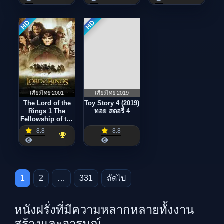
[HD]
HD
HD
เสียงไทย 2001
เสียงไทย 2019
The Lord of the
Toy Story 4 (2019)
Rings 1 The
ทอย สตอรี่ 4
Fellowship of the
Ring (2001)
8.8
8.8
อภินิหารแหวนครอง
พิภพ
Posts pagination
1
2
…
331
ถัดไป
หนังฝรั่งที่มีความหลากหลายทั้งงาน
สร้างและอารมณ์