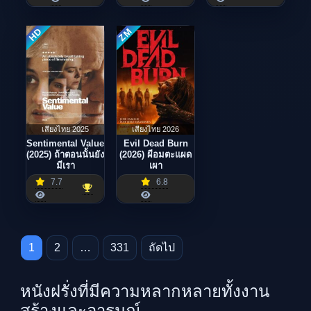
ZM
HD
เสียงไทย 2025
เสียงไทย 2026
Sentimental Value
Evil Dead Burn
(2025) ถ้าตอนนั้นยัง
(2026) ผีอมตะแผด
มีเรา
เผา
7.7
6.8
Posts pagination
1
2
…
331
ถัดไป
หนังฝรั่งที่มีความหลากหลายทั้งงาน
สร้างและอารมณ์