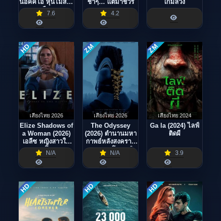
นอคคิโอ หุ่นไม้สาย
ช้าๆ… แต่มาชัวร์
เกมลวง
เชือด
7.6
4.2
ZM
ZM
HD
เสียงไทย 2026
เสียงไทย 2026
เสียงไทย 2024
Elize Shadows of
The Odyssey
Ga la (2024) ไลฟ์
a Woman (2026)
(2026) ตำนานมหา
ติดผี
เอลีซ หญิงสาวใน
กาพย์หลังสงคราม
เงาโศก
กรุงทรอย โดย คริส
N/A
N/A
3.9
โตเฟอร์ โนแลน
HD
HD
HD