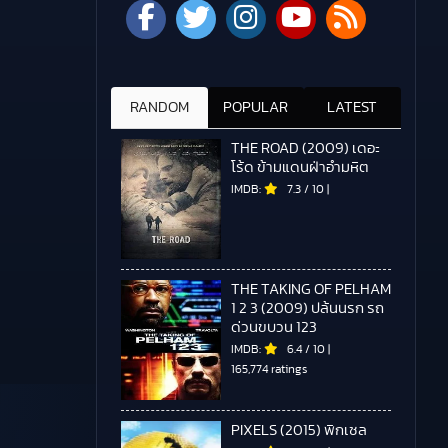
RANDOM
POPULAR
LATEST
THE ROAD (2009) เดอะ
โร้ด ข้ามแดนฝ่าอำมหิต
IMDB:
7.3
/
10
|
THE TAKING OF PELHAM
1 2 3 (2009) ปล้นนรก รถ
ด่วนขบวน 123
IMDB:
6.4
/
10
|
165,774 ratings
PIXELS (2015) พิกเซล