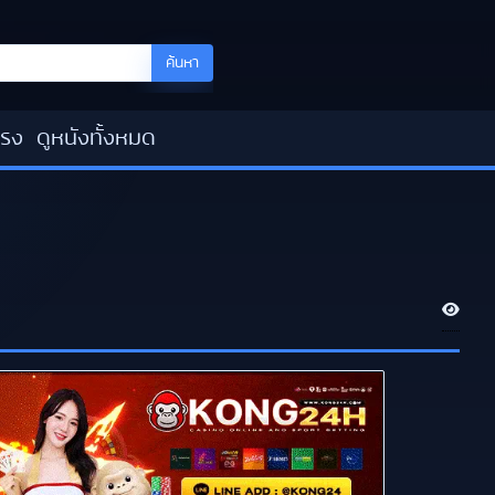
ค้นหา
โรง
ดูหนังทั้งหมด
V
i
e
w
s