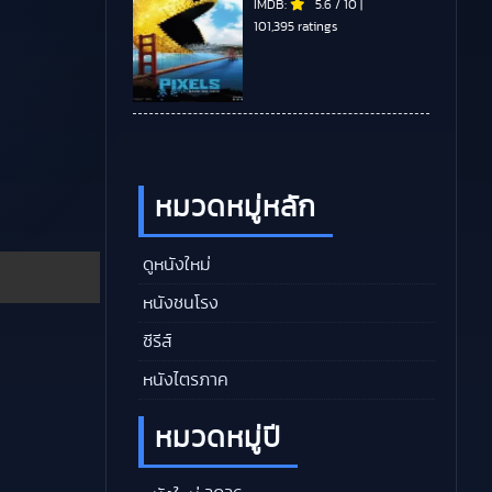
IMDB:
5.6
/
10
|
101,395 ratings
หมวดหมู่หลัก
ดูหนังใหม่
หนังชนโรง
ซีรีส์
หนังไตรภาค
หมวดหมู่ปี