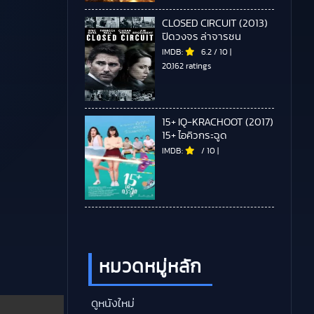
CLOSED CIRCUIT (2013)
ปิดวงจร ล่าจารชน
IMDB:
6.2
/
10
|
20,162 ratings
15+ IQ-KRACHOOT (2017)
15+ ไอคิวกระฉูด
IMDB:
/
10
|
หมวดหมู่หลัก
ดูหนังใหม่