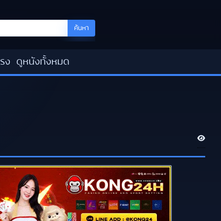
ค้นหา
โรง
ดูหนังทั้งหมด
V
i
e
w
s