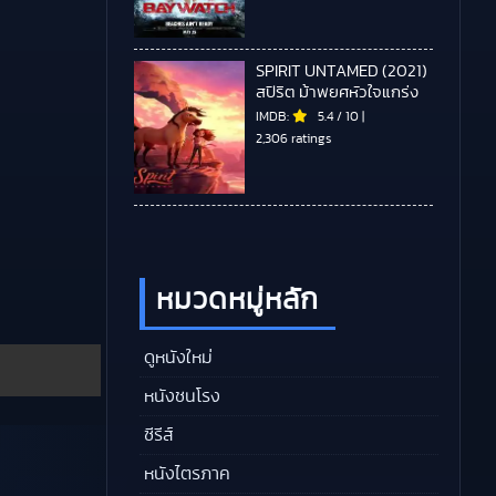
SPIRIT UNTAMED (2021)
สปิริต ม้าพยศหัวใจแกร่ง
IMDB:
5.4
/
10
|
2,306 ratings
หมวดหมู่หลัก
ดูหนังใหม่
หนังชนโรง
ซีรีส์
หนังไตรภาค