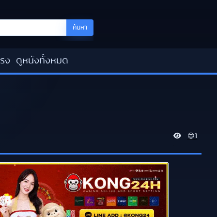
ค้นหา
โรง
ดูหนังทั้งหมด
V
😍
1
i
e
w
s