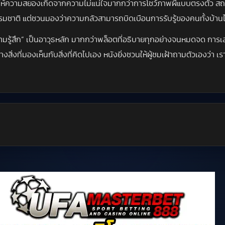
ทำให้ความสยองเกิดจากความไม่แน่ใจมากกว่าการโชว์ภาพผีแบบตรงตัว
รมชาติ แต่ชวนมองว่าความกลัวสามารถบิดเบือนการรับรู้ของคนทั้งบ้านไ
วามรู้สึก” เป็นอาวุธหลัก มากกว่าพล็อตที่อธิบายทุกอย่างจนหมดจด การเ
หว่างสิ่งที่มองเห็นกับสิ่งที่คิดไปเอง หนังยิ่งชวนให้ผู้ชมเฝ้าถามตัวเองว่า