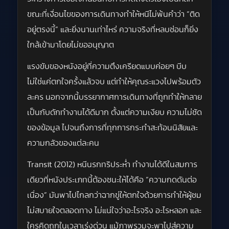
ขณะที่เงื่อนไขของการเดินทางทำให้หนีไม่พ้นคำว่า “ติด
อยู่ตรงนี้” และยิ่งนานเท่าไหร่ ความจริงที่หลบซ่อนก็ยิ่ง
ใกล้เข้ามาโดยไม่ขออนุญาต
แรงขับของหนังอยู่ที่ความตึงเครียดแบบค่อยๆ บีบ
ไม่ใช่แค่ตกใจครั้งแล้วจบ แต่ทำให้คุณระแวงไปพร้อมตัว
ละคร นอกจากนี้บรรยากาศการเดินทางที่ถูกทำให้กลาย
เป็นกับดักทำงานได้ดีมาก ตั้งแต่ความเงียบ ความไม่ชัด
ของข้อมูล ไปจนถึงการที่ทุกการกระทำสะท้อนนิสัยและ
ความกลัวของแต่ละคน
Transit (2012) หนีนรกทริประห่ำ ทำงานได้ดีในสมการ
เดียวที่หนังประเภทนี้ต้องชนะให้ได้คือ “ความกดดันต่อ
เนื่อง” มันพาไปไกลกว่าฉากขู่ให้ตกใจด้วยการทำให้ผู้ชม
ไม่สบายใจตลอดทาง ไม่แน่ใจว่าอะไรจริง อะไรหลอก และ
ใครคิดถูกในเวลาเร่งด่วน แม้ภาพรวมจะพาไปสู่ความ