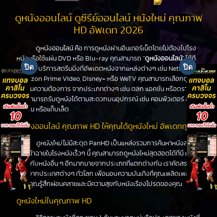
ดูหนังออนไลน์ ดูซีรีย์ออนไลน์ หนังใหม่ คุณภาพ
HD อัพเดท 2026
ดูหนังออนไลน์
คือ การดูหนังผ่านอินเทอร์เน็ตโดยไม่ต้องไปโรง
หนังหรือใช้แผ่น DVD หรือ Blu-ray คุณสามารถ "
ดูหนังออนไลน์
" ได้ที่
PanHD บริการสตรีมมิ่งที่อัพเดตหนังจากแหล่งต่างๆ เช่น Netflix,
Amazon Prime Video, Disney+ หรือ WeTV คุณสามารถเลือกดูหนัง
ได้ตามความต้องการ จากประเภทต่างๆ เช่น ตลก แอคชั่น หรือดราม่า
คุณสามารถรับดูหนังได้ตามสะดวกบนอุปกรณ์ เช่น คอมพิวเตอร์ สมา
ร์ทโฟน หรือแท็บเล็ต
ดูหนังออนไลน์ คุณภาพ HD ให้คุณได้ดูหนังใหม่ อัพเดททุกวัน
ดูหนังใหม่
ไม่มีสะดุด PanHD เป็นแหล่งรวมการค้นหาหนังล่าสุด
ที่จะเข้าฉายในโรงหนังเร็วๆ นี้ คุณสามารถดูหนังใหม่สุดฮอตได้ที่นี่ เช่น
เดียวกับหนังอื่น ๆ อีกมากมายจากประเภทที่แตกต่างกัน เราคัดสรร
หนังจากประเทศต่างๆ ทั่วโลก เพื่อมอบความบันเทิงที่คุณเพลิดเพลิน
ทำให้คุณรู้สึกผ่อนคลายและมีความสุขกับหนังเรื่องโปรดของคุณ
ดูหนังใหม่ในคุณภาพ HD