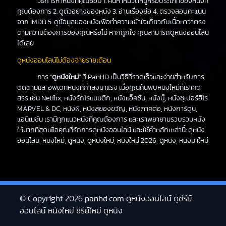
วิธีการหาหนังที่คุณชอบ 1. ค้นหาหมวดหมู่หรือประเภทของหนังที่
คุณต้องการ 2. ดูตัวอย่างของหนัง 3. อ่านเรื่องย่อ 4. ตรวจสอบคะแนน
จาก IMDB 5. ดูข้อมูลของหนังเพื่อทำความเข้าใจเกี่ยวกับเนื้อหาว่าตรง
ตามความต้องการของคุณหรือไม่ หากถูกใจ คุณสามารถดูหนังออนไลน์
ได้เลย
ดูหนังออนไลน์ไม่ต้องจ่ายรายเดือน
การ "
ดูหนังใหม่
" ที่ PanHD เป็นวิธีที่รวดเร็วและง่ายสำหรับการ
ติดตามและอัพเดทหนังที่กำลังมาแรง เมื่อคุณค้นพบหนังใหม่ที่เราคัด
สรร เช่น Netflix, หนังรักโรแมนติก, หนังแอ็คชั่น, หนังบู๊, หนังซุเปอร์ฮีโร่
MARVEL & DC, หนังผี, หนังสยองขวัญ, หนังภาคต่อ, หนังการ์ตูน,
แอนิเมชัน เรามีทุกแนวหนังที่คุณต้องการ และเราพยายามรวบรวมหนัง
ให้มากที่สุดเพื่อคุณที่รักการดูหนังออนไลน์ และใช้คำหลักเหล่านี้: ดูหนัง
ออนไลน์, หนังใหม่, ดูหนัง, ดูหนังใหม่, หนังใหม่ 2026, ดูหนัง, หนังมาใหม่
© Copyright 2026
panhd.com ดูหนังออนไลน์ ดูซีรีย์
ออนไลน์ หนังใหม่ ซีรีย์ใหม่ ดูหนัง