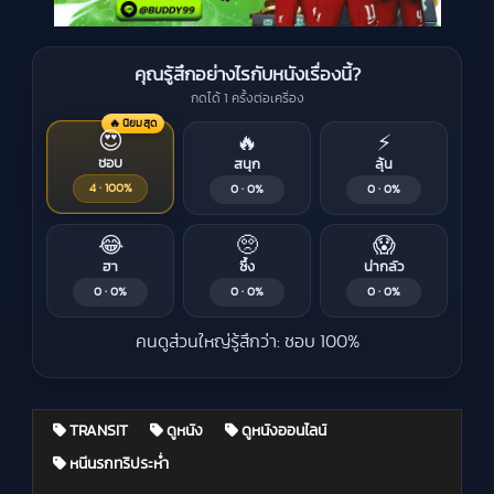
คุณรู้สึกอย่างไรกับหนังเรื่องนี้?
กดได้ 1 ครั้งต่อเครื่อง
🔥 นิยมสุด
😍
🔥
⚡
ชอบ
สนุก
ลุ้น
4 · 100%
0 · 0%
0 · 0%
😂
🥺
😱
ฮา
ซึ้ง
น่ากลัว
0 · 0%
0 · 0%
0 · 0%
คนดูส่วนใหญ่รู้สึกว่า: ชอบ 100%
TRANSIT
ดูหนัง
ดูหนังออนไลน์
หนีนรกทริประห่ำ