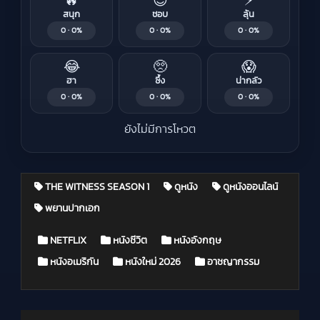
🔥
😍
⚡
สนุก
ชอบ
ลุ้น
0 · 0%
0 · 0%
0 · 0%
😂
🥺
😱
ฮา
ซึ้ง
น่ากลัว
0 · 0%
0 · 0%
0 · 0%
ยังไม่มีการโหวต
THE WITNESS SEASON 1
ดูหนัง
ดูหนังออนไลน์
พยานปากเอก
Posted in
NETFLIX
หนังชีวิต
หนังอังกฤษ
หนังอเมริกัน
หนังใหม่ 2026
อาชญากรรม