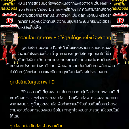
PanHD บริการสตรีมมิ่งที่อัพเดตหนังจากแหล่งต่างๆ เช่น Netflix,
Amazon Prime Video, Disney+ หรือ WeTV คุณสามารถเลือกดูหนัง
ได้ตามความต้องการ จากประเภทต่างๆ เช่น ตลก แอคชั่น หรือดราม่า
คุณสามารถรับดูหนังได้ตามสะดวกบนอุปกรณ์ เช่น คอมพิวเตอร์ สมา
ร์ทโฟน หรือแท็บเล็ต
ดูหนังออนไลน์ คุณภาพ HD ให้คุณได้ดูหนังใหม่ อัพเดททุกวัน
ดูหนังใหม่
ไม่มีสะดุด PanHD เป็นแหล่งรวมการค้นหาหนังล่าสุด
ที่จะเข้าฉายในโรงหนังเร็วๆ นี้ คุณสามารถดูหนังใหม่สุดฮอตได้ที่นี่ เช่น
เดียวกับหนังอื่น ๆ อีกมากมายจากประเภทที่แตกต่างกัน เราคัดสรร
หนังจากประเทศต่างๆ ทั่วโลก เพื่อมอบความบันเทิงที่คุณเพลิดเพลิน
ทำให้คุณรู้สึกผ่อนคลายและมีความสุขกับหนังเรื่องโปรดของคุณ
ดูหนังใหม่ในคุณภาพ HD
วิธีการหาหนังที่คุณชอบ 1. ค้นหาหมวดหมู่หรือประเภทของหนังที่
คุณต้องการ 2. ดูตัวอย่างของหนัง 3. อ่านเรื่องย่อ 4. ตรวจสอบคะแนน
จาก IMDB 5. ดูข้อมูลของหนังเพื่อทำความเข้าใจเกี่ยวกับเนื้อหาว่าตรง
ตามความต้องการของคุณหรือไม่ หากถูกใจ คุณสามารถดูหนังออนไลน์
ได้เลย
ดูหนังออนไลน์ไม่ต้องจ่ายรายเดือน