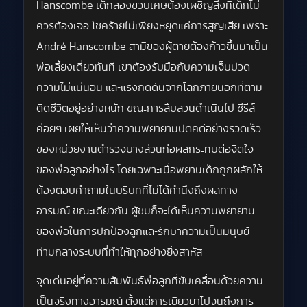
Hanscombe เด็กสองขวบเศษต้องเผชิญสิ่งที่เด็กไม่
ควรต้องเจอ โชคร้ายไม่เพียงหยุดแค่การสูญเสีย เพราะ
André Hanscombe สามีของผู้ตายต้องก้าวขึ้นมาเป็น
พ่อเลี้ยงเดี่ยวทันที เขาต้องรับมือกับความเจ็บปวด
ความไม่แน่นอน และแรงกดดันจากโลกภายนอกที่ตาม
ติดชีวิตอยู่อย่างหนัก ขณะการสืบสวนดำเนินไป ซีรีส์
ค่อยๆ เผยให้เห็นว่าความพยายามปิดคดีอย่างรวดเร็ว
ของหน่วยงานตำรวจบางส่วนก่อผลกระทบต่อจิตใจ
ของพ่อลูกอย่างไร โดยเฉพาะเมื่อพยานเด็กถูกผลักให้
ต้องตอบคำถามในบริบทที่ไม่ได้คำนึงถึงผลทาง
อารมณ์ ขณะเดียวกัน ผู้ชมก็จะได้เห็นความพยายาม
ของพ่อในการปกป้องลูกและรักษาความเป็นมนุษย์
ท่ามกลางระบบที่ทำให้ทุกอย่างยิ่งสาหัส
จุดเด่นอยู่ที่ความสัมพันธ์พ่อลูกที่ขับเคลื่อนด้วยความ
เป็นจริงทางอารมณ์ ตั้งแต่การเยียวยาไปจนถึงการ