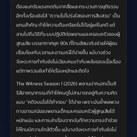
ต้องแบกรับแรงกดดันจากสื่อและกระบวนการยุติธรรม
อีกทั้งเรื่องยังใส่ “ความไม่โปร่งใสของการสืบสวน” เป็น
แกนสำคัญ ทำให้ความตึงเครียดไม่ได้อยู่แค่ในคดี แต่
ลามไปถึงวิธีที่ระบบปฏิบัติต่อพยานและครอบครัวของผู้
สูญเสีย บรรยากาศยุค 90s ที่โทนสีสมจริงช่วยให้ผู้ชม
เชื่อมโยงกับเวลาและอารมณ์ได้ง่ายขึ้น แม้บางช่วง
จังหวะการกำกับยังไม่เฉียบคมเท่ากับพลังของเนื้อเรื่อง
แต่ภาพรวมยังทำให้เรื่องหนักและติดใจ
The Witness Season 1 (2026) พยานปากเอกเป็นซี
รีส์อาชญากรรมที่ทำให้คนดูไม่สามารถอยู่กับความคิด
แบบ “คดีจบเมื่อได้คำตอบ” ได้ง่าย เพราะมันย้ำผลพวง
ทางอารมณ์ของพยานเด็กและครอบครัวผู้สูญเสียได้
หนักแน่น และการเล่าเรื่องจากบันทึกความทรงจำช่วย
ให้โทนมีความใกล้ตัวขึ้น แม้บางจังหวะการกำกับยังไม่