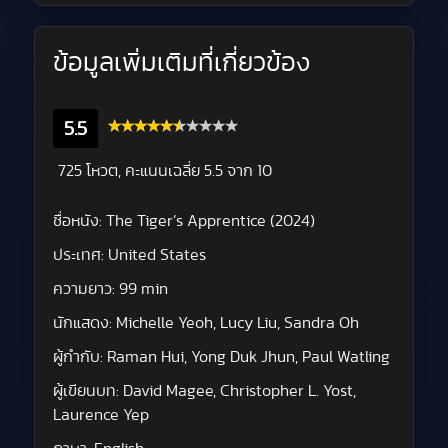
ข้อมูลเพิ่มเติมที่เกี่ยวข้อง
5.5
725 โหวต, คะแนนเฉลี่ย
5.5
จาก 10
ชื่อหนัง:
The Tiger’s Apprentice (2024)
ประเทศ:
United States
ความยาว:
99 min
นักแสดง:
Michelle Yeoh, Lucy Liu, Sandra Oh
ผู้กำกับ:
Raman Hui, Yong Duk Jhun, Paul Watling
ผู้เขียนบท:
David Magee, Christopher L. Yost,
Laurence Yep