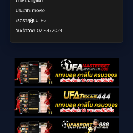
ภาษา:
English
ประเภท:
movie
เรตอายุผู้ชม:
PG
วันเข้าฉาย:
02 Feb 2024