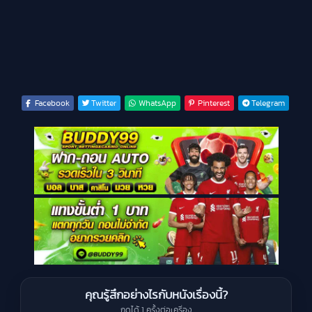
Facebook
Twitter
WhatsApp
Pinterest
Telegram
คุณรู้สึกอย่างไรกับหนังเรื่องนี้?
กดได้ 1 ครั้งต่อเครื่อง