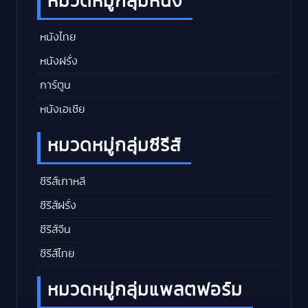
หมวดหมู่กลุ่มหนัง
หนังไทย
หนังฝรั่ง
การ์ตูน
หนังเอเชีย
หมวดหมู่กลุ่มซีรีส์
ซีรีส์เกาหลี
ซีรีส์ฝรั่ง
ซีรีส์จีน
ซีรีส์ไทย
หมวดหมู่กลุ่มแพลตฟอร์ม