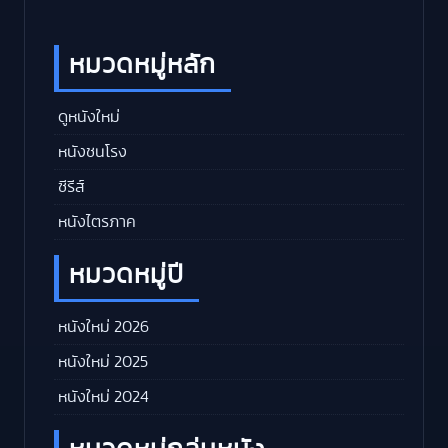
หมวดหมู่หลัก
ดูหนังใหม่
หนังชนโรง
ซีรีส์
หนังไตรภาค
หมวดหมู่ปี
หนังใหม่ 2026
หนังใหม่ 2025
หนังใหม่ 2024