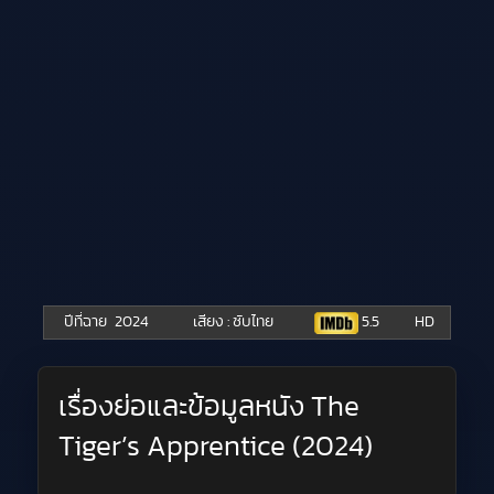
ปีที่ฉาย
2024
เสียง : ซับไทย
5.5
HD
เรื่องย่อและข้อมูลหนัง The
Tiger’s Apprentice (2024)