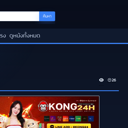
ค้นหา
โรง
ดูหนังทั้งหมด
V
😍
26
i
e
w
s