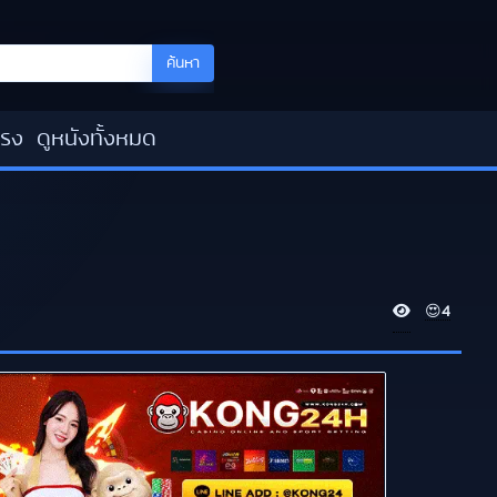
ค้นหา
โรง
ดูหนังทั้งหมด
V
😍
4
i
e
w
s