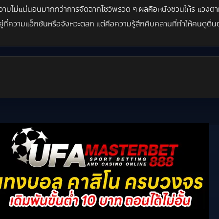
ความไม่แน่นอนมากกว่าการจัดฉากโชว์พรวด ๆ ผลคือหนังชวนให้ระแวงตาม
ู่ที่ความแอ็กชันหรือจังหวะตลก แต่คือความรู้สึกคืบคลานที่ทำให้คนดูตื