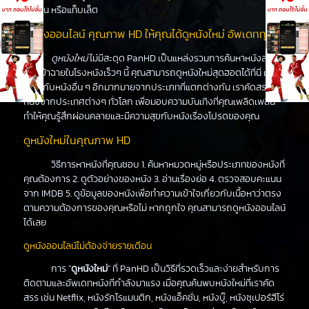
ร์ทโฟน หรือแท็บเล็ต
ดูหนังออนไลน์ คุณภาพ HD ให้คุณได้ดูหนังใหม่ อัพเดททุกวัน
ดูหนังใหม่
ไม่มีสะดุด PanHD เป็นแหล่งรวมการค้นหาหนังล่าสุด
ที่จะเข้าฉายในโรงหนังเร็วๆ นี้ คุณสามารถดูหนังใหม่สุดฮอตได้ที่นี่ เช่น
เดียวกับหนังอื่น ๆ อีกมากมายจากประเภทที่แตกต่างกัน เราคัดสรร
หนังจากประเทศต่างๆ ทั่วโลก เพื่อมอบความบันเทิงที่คุณเพลิดเพลิน
ทำให้คุณรู้สึกผ่อนคลายและมีความสุขกับหนังเรื่องโปรดของคุณ
ดูหนังใหม่ในคุณภาพ HD
วิธีการหาหนังที่คุณชอบ 1. ค้นหาหมวดหมู่หรือประเภทของหนังที่
คุณต้องการ 2. ดูตัวอย่างของหนัง 3. อ่านเรื่องย่อ 4. ตรวจสอบคะแนน
จาก IMDB 5. ดูข้อมูลของหนังเพื่อทำความเข้าใจเกี่ยวกับเนื้อหาว่าตรง
ตามความต้องการของคุณหรือไม่ หากถูกใจ คุณสามารถดูหนังออนไลน์
ได้เลย
ดูหนังออนไลน์ไม่ต้องจ่ายรายเดือน
การ "
ดูหนังใหม่
" ที่ PanHD เป็นวิธีที่รวดเร็วและง่ายสำหรับการ
ติดตามและอัพเดทหนังที่กำลังมาแรง เมื่อคุณค้นพบหนังใหม่ที่เราคัด
สรร เช่น Netflix, หนังรักโรแมนติก, หนังแอ็คชั่น, หนังบู๊, หนังซุเปอร์ฮีโร่