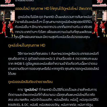
ร์ทโฟน หรือแท็บเล็ต
ดูหนังออนไลน์ คุณภาพ HD ให้คุณได้ดูหนังใหม่ อัพเดททุกวัน
ดูหนังใหม่
ไม่มีสะดุด PanHD เป็นแหล่งรวมการค้นหาหนังล่าสุด
ที่จะเข้าฉายในโรงหนังเร็วๆ นี้ คุณสามารถดูหนังใหม่สุดฮอตได้ที่นี่ เช่น
เดียวกับหนังอื่น ๆ อีกมากมายจากประเภทที่แตกต่างกัน เราคัดสรร
หนังจากประเทศต่างๆ ทั่วโลก เพื่อมอบความบันเทิงที่คุณเพลิดเพลิน
ทำให้คุณรู้สึกผ่อนคลายและมีความสุขกับหนังเรื่องโปรดของคุณ
ดูหนังใหม่ในคุณภาพ HD
วิธีการหาหนังที่คุณชอบ 1. ค้นหาหมวดหมู่หรือประเภทของหนังที่
คุณต้องการ 2. ดูตัวอย่างของหนัง 3. อ่านเรื่องย่อ 4. ตรวจสอบคะแนน
จาก IMDB 5. ดูข้อมูลของหนังเพื่อทำความเข้าใจเกี่ยวกับเนื้อหาว่าตรง
ตามความต้องการของคุณหรือไม่ หากถูกใจ คุณสามารถดูหนังออนไลน์
ได้เลย
ดูหนังออนไลน์ไม่ต้องจ่ายรายเดือน
การ "
ดูหนังใหม่
" ที่ PanHD เป็นวิธีที่รวดเร็วและง่ายสำหรับการ
ติดตามและอัพเดทหนังที่กำลังมาแรง เมื่อคุณค้นพบหนังใหม่ที่เราคัด
สรร เช่น Netflix, หนังรักโรแมนติก, หนังแอ็คชั่น, หนังบู๊, หนังซุเปอร์ฮีโร่
MARVEL & DC, หนังผี, หนังสยองขวัญ, หนังภาคต่อ, หนังการ์ตูน,