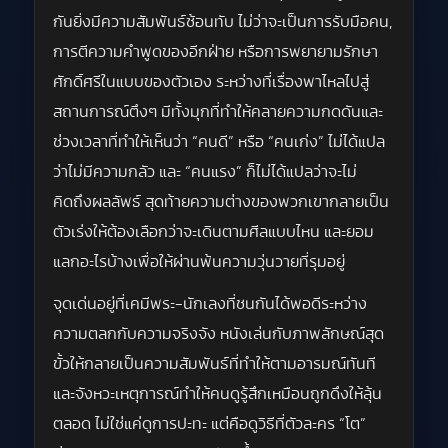
กันยิ่งมีความสัมพันธ์ซ้อนทับ ไม่ว่าจะเป็นการรับมือคน,
การตีความคำพูดของอีกฝ่าย หรือการพยายามรักษา
ศักดิ์ศรีในแบบของตัวเอง ระหว่างที่เรื่องพาไหลไปสู่
สถานการณ์ตึงๆ มีทั้งมุกที่ทำให้คลายความกดดันและ
ช่วงเวลาที่ทำให้เห็นว่า “คนดี” หรือ “คนเก่ง” ไม่ได้แปล
ว่าไม่มีความกลัว และ “คนแรง” ก็ไม่ได้แปลว่าจะไม่
คิดถึงผลลัพธ์ สุดท้ายความต่างของพวกเขากลายเป็น
ตัวเร่งให้ต้องเลือกว่าจะเดินตามศีลแบบไหน และยอม
แลกอะไรบ้างเพื่อให้ผ่านพ้นความวุ่นวายที่รุมอยู่
จุดเด่นอยู่ที่เคมีพระ-นักเลงที่ชนกันได้พอดีระหว่าง
ความตลกกับความจริงจัง หนังเล่นกับภาพลักษณ์สุด
ขั้วให้กลายเป็นความสัมพันธ์ที่ทำให้ตามอารมณ์ทันที
และจังหวะเหตุการณ์ทำให้คนดูรู้สึกเหมือนถูกดึงให้ลุ้น
ตลอด ไม่ใช่แค่ดูการปะทะ แต่คือดูวิธีที่ตัวละคร “โต”