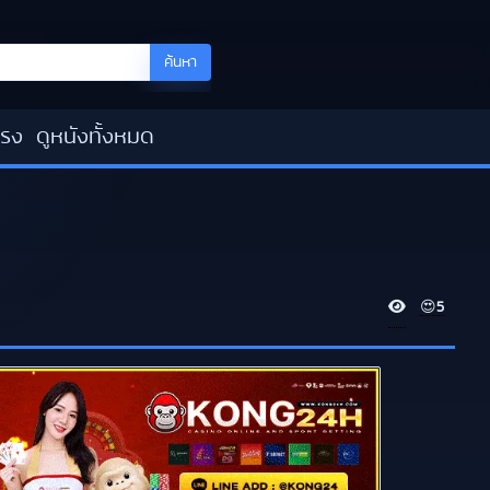
ค้นหา
โรง
ดูหนังทั้งหมด
V
😍
5
i
e
w
s