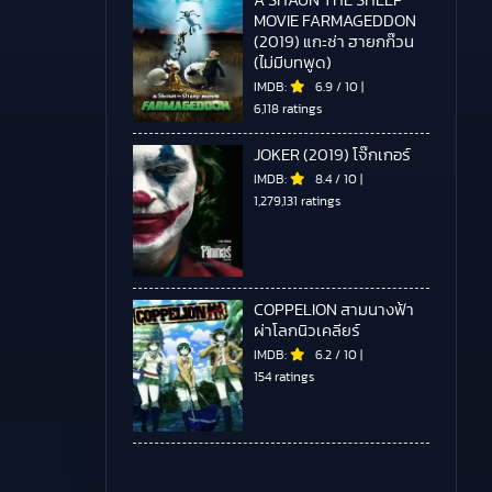
A SHAUN THE SHEEP
MOVIE FARMAGEDDON
(2019) แกะซ่า ฮายกก๊วน
(ไม่มีบทพูด)
IMDB:
6.9
/
10
|
6,118 ratings
JOKER (2019) โจ๊กเกอร์
IMDB:
8.4
/
10
|
1,279,131 ratings
COPPELION สามนางฟ้า
ผ่าโลกนิวเคลียร์
IMDB:
6.2
/
10
|
154 ratings