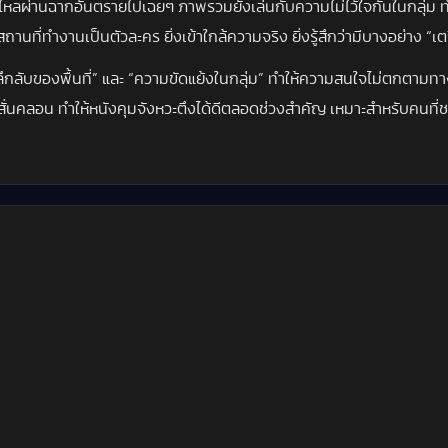
่นไหลผ่านฉากอันตรายไปเฉยๆ ภาพรวมยังเล่นกับความไม่ไว้ใจกันในกลุ่ม ทำ
ทำงานเป็นตัวละคร ยิ่งเข้าใกล้ความจริง ยิ่งรู้สึกว่ามีบางอย่าง “เตร
ับของพื้นที่” และ “ความขัดแย้งในกลุ่ม” ทำให้ความสนใจไม่ตกตามทาง แม้จ
ื่อที่สั่นคลอน ทำให้หนังคุมจังหวะตึงได้ดีตลอดช่วงสำคัญ เหมาะสำหรั