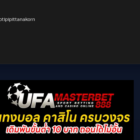
otipipittanakorn