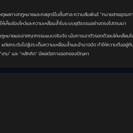
ยเหตุผลทางกฎหมายและกลยุทธ์ในชั้นศาล ความสัมพันธ์ “ทนายสายอุดมกา
ให้เห็นช่องโหว่และความเหลื่อมล้ำในระบบยุติธรรมอย่างตรงไปตรงมา
วกฎหมายและอาชญากรรมแบบจริงจัง เน้นการเอาตัวรอดด้วยเล่ห์เหลี่ยมในพ
งคดี แต่ยกระดับไปสู่ประเด็นความเหลื่อมล้ำและอำนาจมืด ทำให้ความตึงอยู่ก
ึ่ง “เกม” และ “หลักคิด” มีผลต่อทางออกของปัญหา