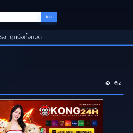
ค้นหา
โรง
ดูหนังทั้งหมด
V
😍
2
i
e
w
s