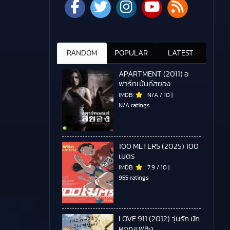
RANDOM
POPULAR
LATEST
APARTMENT (2011) อ
พาร์ทเม้นท์สยอง
IMDB:
N/A
/
10
|
N/A ratings
100 METERS (2025) 100
เมตร
IMDB:
7.9
/
10
|
955 ratings
LOVE 911 (2012) วุ่นรัก นัก
ผจญเพลิง