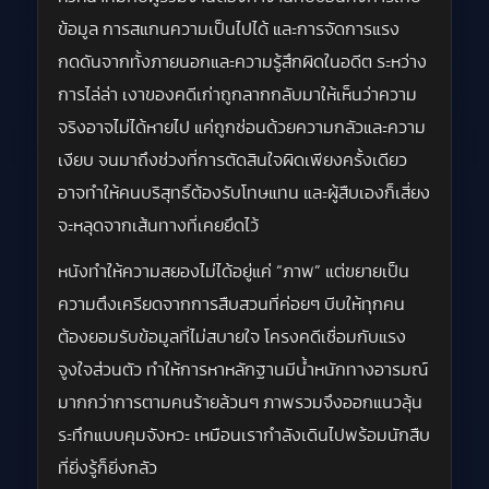
ข้อมูล การสแกนความเป็นไปได้ และการจัดการแรง
กดดันจากทั้งภายนอกและความรู้สึกผิดในอดีต ระหว่าง
การไล่ล่า เงาของคดีเก่าถูกลากกลับมาให้เห็นว่าความ
จริงอาจไม่ได้หายไป แค่ถูกซ่อนด้วยความกลัวและความ
เงียบ จนมาถึงช่วงที่การตัดสินใจผิดเพียงครั้งเดียว
อาจทำให้คนบริสุทธิ์ต้องรับโทษแทน และผู้สืบเองก็เสี่ยง
จะหลุดจากเส้นทางที่เคยยึดไว้
หนังทำให้ความสยองไม่ได้อยู่แค่ “ภาพ” แต่ขยายเป็น
ความตึงเครียดจากการสืบสวนที่ค่อยๆ บีบให้ทุกคน
ต้องยอมรับข้อมูลที่ไม่สบายใจ โครงคดีเชื่อมกับแรง
จูงใจส่วนตัว ทำให้การหาหลักฐานมีน้ำหนักทางอารมณ์
มากกว่าการตามคนร้ายล้วนๆ ภาพรวมจึงออกแนวลุ้น
ระทึกแบบคุมจังหวะ เหมือนเรากำลังเดินไปพร้อมนักสืบ
ที่ยิ่งรู้ก็ยิ่งกลัว