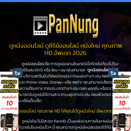
ดูหนังออนไลน์ ดูซีรีย์ออนไลน์ หนังใหม่ คุณภาพ
HD อัพเดท 2026
ดูหนังออนไลน์
คือ การดูหนังผ่านอินเทอร์เน็ตโดยไม่ต้องไปโรง
หนังหรือใช้แผ่น DVD หรือ Blu-ray คุณสามารถ "
ดูหนังออนไลน์
" ได้ที่
PanHD บริการสตรีมมิ่งที่อัพเดตหนังจากแหล่งต่างๆ เช่น Netflix,
Amazon Prime Video, Disney+ หรือ WeTV คุณสามารถเลือกดูหนัง
ได้ตามความต้องการ จากประเภทต่างๆ เช่น ตลก แอคชั่น หรือดราม่า
คุณสามารถรับดูหนังได้ตามสะดวกบนอุปกรณ์ เช่น คอมพิวเตอร์ สมา
ร์ทโฟน หรือแท็บเล็ต
ดูหนังออนไลน์ คุณภาพ HD ให้คุณได้ดูหนังใหม่ อัพเดททุกวัน
ดูหนังใหม่
ไม่มีสะดุด PanHD เป็นแหล่งรวมการค้นหาหนังล่าสุด
ที่จะเข้าฉายในโรงหนังเร็วๆ นี้ คุณสามารถดูหนังใหม่สุดฮอตได้ที่นี่ เช่น