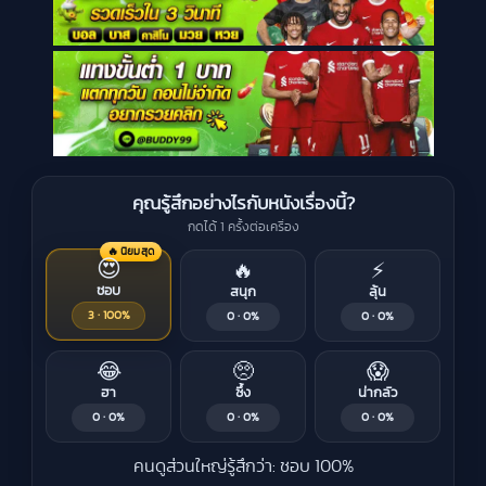
คุณรู้สึกอย่างไรกับหนังเรื่องนี้?
กดได้ 1 ครั้งต่อเครื่อง
🔥 นิยมสุด
😍
🔥
⚡
ชอบ
สนุก
ลุ้น
3 · 100%
0 · 0%
0 · 0%
😂
🥺
😱
ฮา
ซึ้ง
น่ากลัว
0 · 0%
0 · 0%
0 · 0%
คนดูส่วนใหญ่รู้สึกว่า: ชอบ 100%