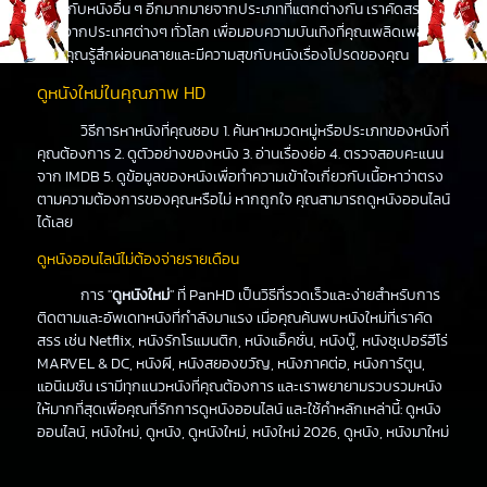
เดียวกับหนังอื่น ๆ อีกมากมายจากประเภทที่แตกต่างกัน เราคัดสรร
หนังจากประเทศต่างๆ ทั่วโลก เพื่อมอบความบันเทิงที่คุณเพลิดเพลิน
ทำให้คุณรู้สึกผ่อนคลายและมีความสุขกับหนังเรื่องโปรดของคุณ
ดูหนังใหม่ในคุณภาพ HD
วิธีการหาหนังที่คุณชอบ 1. ค้นหาหมวดหมู่หรือประเภทของหนังที่
คุณต้องการ 2. ดูตัวอย่างของหนัง 3. อ่านเรื่องย่อ 4. ตรวจสอบคะแนน
จาก IMDB 5. ดูข้อมูลของหนังเพื่อทำความเข้าใจเกี่ยวกับเนื้อหาว่าตรง
ตามความต้องการของคุณหรือไม่ หากถูกใจ คุณสามารถดูหนังออนไลน์
ได้เลย
ดูหนังออนไลน์ไม่ต้องจ่ายรายเดือน
การ "
ดูหนังใหม่
" ที่ PanHD เป็นวิธีที่รวดเร็วและง่ายสำหรับการ
ติดตามและอัพเดทหนังที่กำลังมาแรง เมื่อคุณค้นพบหนังใหม่ที่เราคัด
สรร เช่น Netflix, หนังรักโรแมนติก, หนังแอ็คชั่น, หนังบู๊, หนังซุเปอร์ฮีโร่
MARVEL & DC, หนังผี, หนังสยองขวัญ, หนังภาคต่อ, หนังการ์ตูน,
แอนิเมชัน เรามีทุกแนวหนังที่คุณต้องการ และเราพยายามรวบรวมหนัง
ให้มากที่สุดเพื่อคุณที่รักการดูหนังออนไลน์ และใช้คำหลักเหล่านี้: ดูหนัง
ออนไลน์, หนังใหม่, ดูหนัง, ดูหนังใหม่, หนังใหม่ 2026, ดูหนัง, หนังมาใหม่