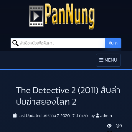
Search for:
ค้นหา
Skip to content
TOGGLE
MENU
NAVIGATION
The Detective 2 (2011) สืบล่า
ปมฆ่าสยองโลก 2
Last Updated
มกราคม 7, 2020
|
7 ปี
ที่แล้ว
|
by
admin
V
😍
3