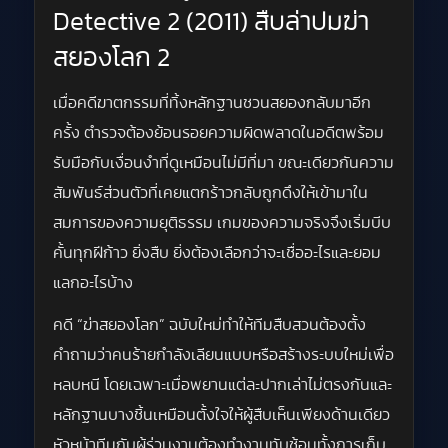
Detective 2 (2011) สืบล่าปมฆ่า
สยองโลก 2
เมื่อคดีฆาตกรรมที่ทิ้งหลักฐานชวนสยองกลับมาอีก
ครั้ง ตำรวจต้องย้อนรอยความผิดพลาดในอดีตพร้อม
รับมือกับเงื่อนงำที่ดูเหมือนไม่มีที่มา ขณะเดียวกันความ
สัมพันธ์ส่วนตัวที่เคยแตกร้าวกลับถูกดึงให้เข้ามาใน
สมการของความยุติธรรม เกมของความจริงจึงเริ่มบีบ
คั้นทุกฝีก้าว ยิ่งสืบ ยิ่งต้องเลือกว่าจะเชื่ออะไรและยอม
แลกอะไรบ้าง
คดี “ฆ่าสยองโลก” ฉบับใหม่ทำให้ทีมสืบสวนต้องตั้ง
คำถามว่าคนร้ายกำลังเลียนแบบหรือสร้างระบบใหม่เพื่อ
หลบหนี โดยเฉพาะเมื่อพยานแต่ละปากเล่าไม่ตรงกันและ
หลักฐานบางชิ้นเหมือนตั้งใจให้ผู้สืบเห็นเพียงด้านเดียว
หัวหน้าทีมกับผู้ร่วมงานต้องทำงานทับซ้อนทั้งการเก็บ