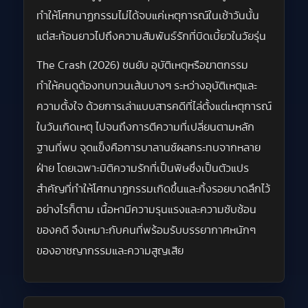
ทำให้โศกนาฏกรรมไม่ได้จบแค่เหตุการณ์ในเช้าวันนั้น
แต่สะท้อนยาวไปถึงความสัมพันธ์รักที่บิดเบี้ยวในวัยรุ่น
The Crash (2026) ชนยับ อุบัติเหตุหรือฆาตกรรม
ทำให้คนดูต้องทบทวนเส้นบางๆ ระหว่างอุบัติเหตุและ
ความตั้งใจ ด้วยการเล่าแบบสารคดีที่ไล่ตั้งแต่เหตุการณ์
ในวันเกิดเหตุ ไปจนถึงการตีความที่เปลี่ยนตามหลัก
ฐานที่พบ จุดแข็งคือการบาลานซ์ผลกระทบจากหลาย
ฝ่าย โดยเฉพาะมิติความรักที่เป็นพิษซึ่งเป็นตัวแปร
สำคัญที่ทำให้โศกนาฏกรรมเกิดขึ้นและทิ้งรอยบาดลึกไว้
อย่างไรก็ตาม เนื้อหามีความรุนแรงและความซับซ้อน
ของคดี จึงเหมาะกับคนที่พร้อมรับบรรยากาศหนักๆ
ของอาชญากรรมและความสูญเสีย