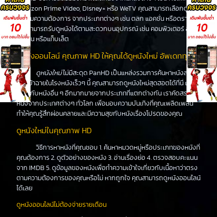
Amazon Prime Video, Disney+ หรือ WeTV คุณสามารถเลือกดูหนัง
ได้ตามความต้องการ จากประเภทต่างๆ เช่น ตลก แอคชั่น หรือดราม่า
คุณสามารถรับดูหนังได้ตามสะดวกบนอุปกรณ์ เช่น คอมพิวเตอร์ สมา
ร์ทโฟน หรือแท็บเล็ต
ดูหนังออนไลน์ คุณภาพ HD ให้คุณได้ดูหนังใหม่ อัพเดททุกวัน
ดูหนังใหม่
ไม่มีสะดุด PanHD เป็นแหล่งรวมการค้นหาหนังล่าสุด
ที่จะเข้าฉายในโรงหนังเร็วๆ นี้ คุณสามารถดูหนังใหม่สุดฮอตได้ที่นี่ เช่น
เดียวกับหนังอื่น ๆ อีกมากมายจากประเภทที่แตกต่างกัน เราคัดสรร
หนังจากประเทศต่างๆ ทั่วโลก เพื่อมอบความบันเทิงที่คุณเพลิดเพลิน
ทำให้คุณรู้สึกผ่อนคลายและมีความสุขกับหนังเรื่องโปรดของคุณ
ดูหนังใหม่ในคุณภาพ HD
วิธีการหาหนังที่คุณชอบ 1. ค้นหาหมวดหมู่หรือประเภทของหนังที่
คุณต้องการ 2. ดูตัวอย่างของหนัง 3. อ่านเรื่องย่อ 4. ตรวจสอบคะแนน
จาก IMDB 5. ดูข้อมูลของหนังเพื่อทำความเข้าใจเกี่ยวกับเนื้อหาว่าตรง
ตามความต้องการของคุณหรือไม่ หากถูกใจ คุณสามารถดูหนังออนไลน์
ได้เลย
ดูหนังออนไลน์ไม่ต้องจ่ายรายเดือน