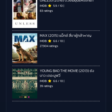
UNLESS (2016) ด้วยไออุ่นแห่งรักแท้
IMDB:
5.9
/
10
|
83 ratings
MAX (2015) แม็กซ์ สี่ขาผู้กล้าหาญ
IMDB:
6.6
/
10
|
27,904 ratings
YOUNG BAO THE MOVIE (2013) ยัง
บาว เดอะมูฟวี่
IMDB:
6.6
/
10
|
39 ratings