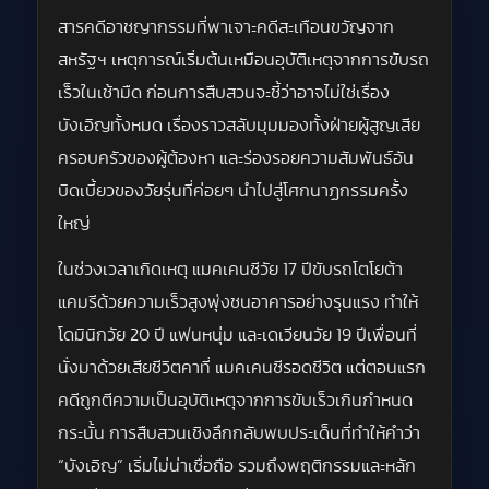
สารคดีอาชญากรรมที่พาเจาะคดีสะเทือนขวัญจาก
สหรัฐฯ เหตุการณ์เริ่มต้นเหมือนอุบัติเหตุจากการขับรถ
เร็วในเช้ามืด ก่อนการสืบสวนจะชี้ว่าอาจไม่ใช่เรื่อง
บังเอิญทั้งหมด เรื่องราวสลับมุมมองทั้งฝ่ายผู้สูญเสีย
ครอบครัวของผู้ต้องหา และร่องรอยความสัมพันธ์อัน
บิดเบี้ยวของวัยรุ่นที่ค่อยๆ นำไปสู่โศกนาฏกรรมครั้ง
ใหญ่
ในช่วงเวลาเกิดเหตุ แมคเคนซีวัย 17 ปีขับรถโตโยต้า
แคมรีด้วยความเร็วสูงพุ่งชนอาคารอย่างรุนแรง ทำให้
โดมินิกวัย 20 ปี แฟนหนุ่ม และเดเวียนวัย 19 ปีเพื่อนที่
นั่งมาด้วยเสียชีวิตคาที่ แมคเคนซีรอดชีวิต แต่ตอนแรก
คดีถูกตีความเป็นอุบัติเหตุจากการขับเร็วเกินกำหนด
กระนั้น การสืบสวนเชิงลึกกลับพบประเด็นที่ทำให้คำว่า
“บังเอิญ” เริ่มไม่น่าเชื่อถือ รวมถึงพฤติกรรมและหลัก