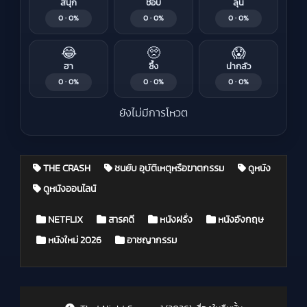
สนุก
ชอบ
ลุ้น
0 · 0%
0 · 0%
0 · 0%
😂
🥺
😱
ฮา
ซึ้ง
น่ากลัว
0 · 0%
0 · 0%
0 · 0%
ยังไม่มีการโหวต
THE CRASH
ชนยับ อุบัติเหตุหรือฆาตกรรม
ดูหนัง
ดูหนังออนไลน์
Posted in
NETFLIX
สารคดี
หนังฝรั่ง
หนังอังกฤษ
หนังใหม่ 2026
อาชญากรรม
Post navigation