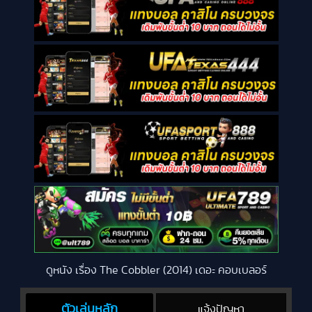
ดูหนัง เรื่อง The Cobbler (2014) เดอะ คอบเบลอร์
ตัวเล่นหลัก
แจ้งปัญหา