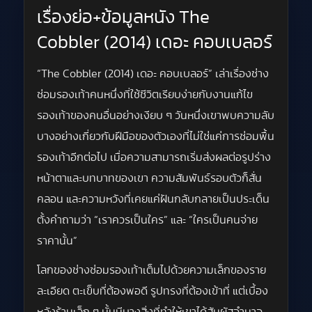
เรื่องย่อ+ข้อมูลหนัง The
Cobbler (2014) เดอะ คอบเบลอร์
“The Cobbler (2014) เดอะ คอบเบลอร์” เล่าเรื่องช่าง
ซ่อมรองเท้าคนหนึ่งที่ใช้ชีวิตเรียบง่ายกับงานแก้ไข
รองเท้าของคนอื่นอย่างเงียบ ๆ วันหนึ่งเขาพบความลับ
บางอย่างเกี่ยวกับฝีมือของตัวเองที่ไม่ใช่แค่การซ่อมพื้น
รองเท้าอีกต่อไป เมื่อความสามารถเริ่มส่งผลต่อรูปร่าง
หน้าตาและบทบาทของเขา ความสัมพันธ์รอบตัวก็สั่น
คลอน และความหวังที่เคยแค่ฝันกลับกลายเป็นประเด็น
ตั้งคำถามว่า “เราควรเป็นใคร” และ “ใครเป็นคนจ่าย
ราคานั้น”
โลกของช่างซ่อมรองเท้าเต็มไปด้วยความเล็กของราย
ละเอียด ตะเข็บที่ต้องพอดี รูปทรงที่ต้องเข้าที่ แต่เบื้อง
หลังร้านเล็ก ๆ นั้นมีบางสิ่งที่ทำให้เขาได้สัมผัสอำนาจ