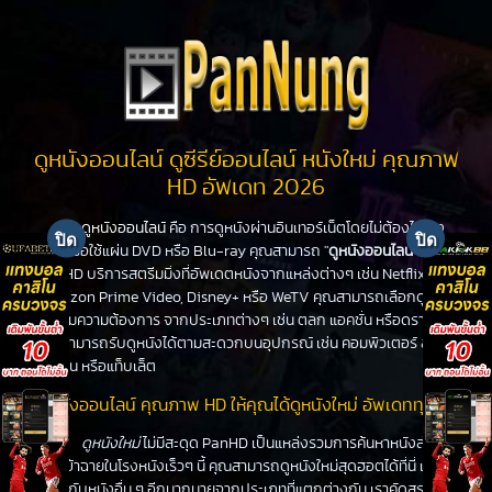
ดูหนังออนไลน์ ดูซีรีย์ออนไลน์ หนังใหม่ คุณภาพ
HD อัพเดท 2026
ดูหนังออนไลน์
คือ การดูหนังผ่านอินเทอร์เน็ตโดยไม่ต้องไปโรง
หนังหรือใช้แผ่น DVD หรือ Blu-ray คุณสามารถ "
ดูหนังออนไลน์
" ได้ที่
PanHD บริการสตรีมมิ่งที่อัพเดตหนังจากแหล่งต่างๆ เช่น Netflix,
Amazon Prime Video, Disney+ หรือ WeTV คุณสามารถเลือกดูหนัง
ได้ตามความต้องการ จากประเภทต่างๆ เช่น ตลก แอคชั่น หรือดราม่า
คุณสามารถรับดูหนังได้ตามสะดวกบนอุปกรณ์ เช่น คอมพิวเตอร์ สมา
ร์ทโฟน หรือแท็บเล็ต
ดูหนังออนไลน์ คุณภาพ HD ให้คุณได้ดูหนังใหม่ อัพเดททุกวัน
ดูหนังใหม่
ไม่มีสะดุด PanHD เป็นแหล่งรวมการค้นหาหนังล่าสุด
ที่จะเข้าฉายในโรงหนังเร็วๆ นี้ คุณสามารถดูหนังใหม่สุดฮอตได้ที่นี่ เช่น
เดียวกับหนังอื่น ๆ อีกมากมายจากประเภทที่แตกต่างกัน เราคัดสรร