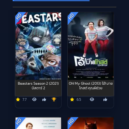
HD
HD
Beastars Season 2 (2021)
Oh! My Ghost (2013) โอ้! มาย
บีสตาร์ 2
โกสต์ คุณผีช่วย
7.7
6.5
HD
HD