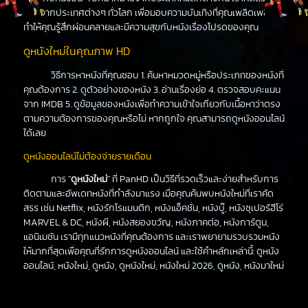
หนังจากประเทศต่างๆ ทั่วโลก เพื่อมอบความบันเทิงที่คุณเพลิดเพลิน
ทำให้คุณรู้สึกผ่อนคลายและมีความสุขกับหนังเรื่องโปรดของคุณ
ดูหนังใหม่ในคุณภาพ HD
วิธีการหาหนังที่คุณชอบ 1. ค้นหาหมวดหมู่หรือประเภทของหนังที่
คุณต้องการ 2. ดูตัวอย่างของหนัง 3. อ่านเรื่องย่อ 4. ตรวจสอบคะแนน
จาก IMDB 5. ดูข้อมูลของหนังเพื่อทำความเข้าใจเกี่ยวกับเนื้อหาว่าตรง
ตามความต้องการของคุณหรือไม่ หากถูกใจ คุณสามารถดูหนังออนไลน์
ได้เลย
ดูหนังออนไลน์ไม่ต้องจ่ายรายเดือน
การ "
ดูหนังใหม่
" ที่ PanHD เป็นวิธีที่รวดเร็วและง่ายสำหรับการ
ติดตามและอัพเดทหนังที่กำลังมาแรง เมื่อคุณค้นพบหนังใหม่ที่เราคัด
สรร เช่น Netflix, หนังรักโรแมนติก, หนังแอ็คชั่น, หนังบู๊, หนังซุเปอร์ฮีโร่
MARVEL & DC, หนังผี, หนังสยองขวัญ, หนังภาคต่อ, หนังการ์ตูน,
แอนิเมชัน เรามีทุกแนวหนังที่คุณต้องการ และเราพยายามรวบรวมหนัง
ให้มากที่สุดเพื่อคุณที่รักการดูหนังออนไลน์ และใช้คำหลักเหล่านี้: ดูหนัง
ออนไลน์, หนังใหม่, ดูหนัง, ดูหนังใหม่, หนังใหม่ 2026, ดูหนัง, หนังมาใหม่