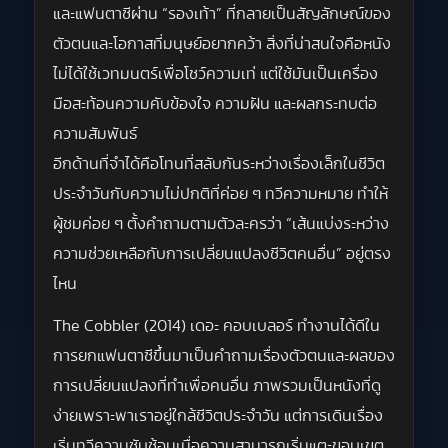
และแฟนตาซีผ่าน “รองเท้า” ที่กลายเป็นสัญลักษณ์ของ
ตัวตนและโอกาสที่มนุษย์อยากคว้า สิ่งที่น่าสนใจคือหนัง
ไม่ได้ใช้เวทมนตร์เพื่อโชว์ความเท่ แต่ใช้มันเป็นเครื่อง
มือสะท้อนความคับข้องใจ ความฝัน และผลกระทบต่อ
ความสัมพันธ์
อีกด้านที่จำได้คือโทนที่สลับกันระหว่างเรื่องเล็กในชีวิต
ประจำวันกับความไม่ปกติที่ค่อย ๆ ทวีความหมาย ทำให้
ผู้ชมค่อย ๆ ตั้งคำถามตามตัวละครว่า “เส้นแบ่งระหว่าง
ความช่วยเหลือกับการเปลี่ยนแปลงชีวิตคนอื่น” อยู่ตรง
ไหน
The Cobbler (2014) เดอะ คอบเบลอร์ ทำงานได้ดีใน
การยกแฟนตาซีขึ้นมาเป็นคำถามเรื่องตัวตนและผลของ
การเปลี่ยนแปลงที่ทำเพื่อคนอื่น ภาพรวมเป็นหนังที่ดู
ง่ายเพราะพาเราอยู่ใกล้ชีวิตประจำวัน แต่การเดินเรื่อง
เริ่มทวีความซับซ้อนเมื่อความสามารถเริ่มแตะขอบเขต