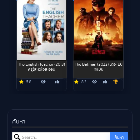
The English Teacher (2013)
The Batman (2022) เดอะ แบ
ครูใสหัวใจสะออน
ทแมน
5.8
8.3
ค้นหา
Search for:
ค้นหา