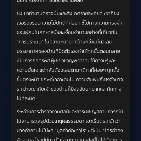
นอกเหนือจากการซื้อขายงานศิลป์
ยิ่งเขาทำงานตรวจนับและสังเกตรายละเอียด เขาก็ยิ่ง
เจอร่องรอยความไม่ปกติที่ค่อยๆ ชี้ไปทางความทรงจำ
ของผู้คนในคฤหาสน์และเงื่อนงำบางอย่างที่เกี่ยวกับ
“การประเมิน” ในความหมายที่กว้างกว่าแค่ตัวเลข
บรรยากาศของบ้านที่ปิดตัวเองทำให้ทุกขั้นตอนกลาย
เป็นการถอดรหัส ผู้เชี่ยวชาญพยายามใช้ความรู้และ
ความมั่นใจ แต่กลับต้องเล่นตามกติกาที่ค่อยๆ ถูกตั้ง
ขึ้นตรงหน้า ขณะที่เวลาเดินไป ความสัมพันธ์เชิงอำนาจ
ระหว่างเขากับเจ้าของบ้านก็ยิ่งสลับบทบาทและทิศทาง
ไปทีละนิด
ระหว่างการสำรวจงานศิลป์และการเผชิญสถานการณ์ที่
ไม่สามารถสรุปด้วยเหตุผลธรรมดา เขาเริ่มตระหนักว่า
บางคำถามไม่ใช่แค่ “มูลค่าคือเท่าไร” แต่เป็น “ใครกำลัง
จัดฉากอะไรอยู่กันแน่” และคฤหาสน์หลังนี้ไม่ได้ต้องการ