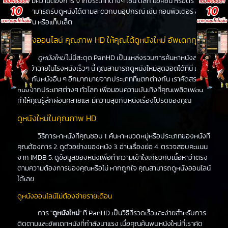
ได้ตามความต้องการ จากประเภทต่างๆ เช่น ตลก แอคชั่น หรือดราม่า
คุณสามารถรับดูหนังได้ตามสะดวกบนอุปกรณ์ เช่น คอมพิวเตอร์ สมา
ร์ทโฟน หรือแท็บเล็ต
ดูหนังออนไลน์ คุณภาพ HD ให้คุณได้ดูหนังใหม่ อัพเดททุกวัน
ดูหนังใหม่
ไม่มีสะดุด PanHD เป็นแหล่งรวมการค้นหาหนังล่าสุด
ที่จะเข้าฉายในโรงหนังเร็วๆ นี้ คุณสามารถดูหนังใหม่สุดฮอตได้ที่นี่ เช่น
เดียวกับหนังอื่น ๆ อีกมากมายจากประเภทที่แตกต่างกัน เราคัดสรร
หนังจากประเทศต่างๆ ทั่วโลก เพื่อมอบความบันเทิงที่คุณเพลิดเพลิน
ทำให้คุณรู้สึกผ่อนคลายและมีความสุขกับหนังเรื่องโปรดของคุณ
ดูหนังใหม่ในคุณภาพ HD
วิธีการหาหนังที่คุณชอบ 1. ค้นหาหมวดหมู่หรือประเภทของหนังที่
คุณต้องการ 2. ดูตัวอย่างของหนัง 3. อ่านเรื่องย่อ 4. ตรวจสอบคะแนน
จาก IMDB 5. ดูข้อมูลของหนังเพื่อทำความเข้าใจเกี่ยวกับเนื้อหาว่าตรง
ตามความต้องการของคุณหรือไม่ หากถูกใจ คุณสามารถดูหนังออนไลน์
ได้เลย
ดูหนังออนไลน์ไม่ต้องจ่ายรายเดือน
การ "
ดูหนังใหม่
" ที่ PanHD เป็นวิธีที่รวดเร็วและง่ายสำหรับการ
ติดตามและอัพเดทหนังที่กำลังมาแรง เมื่อคุณค้นพบหนังใหม่ที่เราคัด