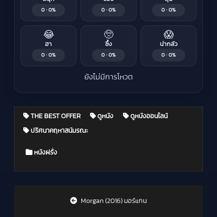
0 · 0%
0 · 0%
0 · 0%
😂
🥺
😱
ฮา
ซึ้ง
น่ากลัว
0 · 0%
0 · 0%
0 · 0%
ยังไม่มีการโหวต
THE BEST OFFER
ดูหนัง
ดูหนังออนไลน์
ปริศนาคฤหาสน์มรณะ
Posted in
หนังฝรั่ง
Post navigation
Morgan (2016) มอร์แกน