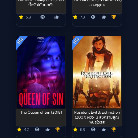
Girl Most Likely (2012) อย่า
Suzume (2022) การผนึกประตู
กั๊กรักให้หมดตัว
ของซุซุเมะ
5.8
7.8
HD
HD
The Queen of Sin (2018)
Resident Evil 3: Extinction
(2007) ผีชีวะ 3 สงครามสูญ
พันธุ์ไวรัส
4.2
6.3