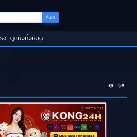
ค้นหา
โรง
ดูหนังทั้งหมด
V
😍
5
i
e
w
s