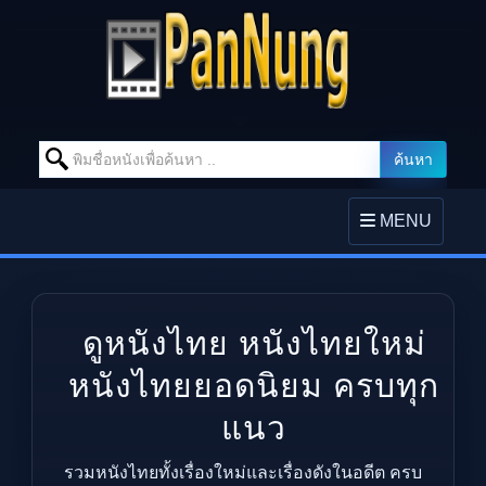
Search for:
ค้นหา
Skip to content
TOGGLE
MENU
NAVIGATION
ดูหนังไทย หนังไทยใหม่
หนังไทยยอดนิยม ครบทุก
แนว
รวมหนังไทยทั้งเรื่องใหม่และเรื่องดังในอดีต ครบ