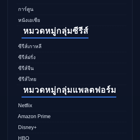
การ์ตูน
หนังเอเชีย
หมวดหมู่กลุ่มซีรีส์
ซีรีส์เกาหลี
ซีรีส์ฝรั่ง
ซีรีส์จีน
ซีรีส์ไทย
หมวดหมู่กลุ่มแพลตฟอร์ม
Netflix
Amazon Prime
Disney+
HBO