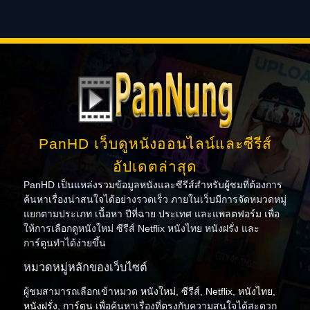
PanHD เว็บดูหนังออนไลน์และซีรีส์
อัปเดตล่าสุด
PanHD เป็นแหล่งรวมข้อมูลหนังและซีรีส์สำหรับผู้ชมที่ต้องการ
ค้นหาเรื่องน่าสนใจได้อย่างรวดเร็ว ภายในเว็บมีการจัดหมวดหมู่
แยกตามประเภท เนื้อหา ปีที่ฉาย ประเทศ และแพลตฟอร์ม เพื่อ
ให้การเลือกดูหนังใหม่ ซีรีส์ Netflix หนังไทย หนังฝรั่ง และ
การ์ตูนทำได้ง่ายขึ้น
หมวดหมู่หลักของเว็บไซต์
ผู้ชมสามารถเลือกเข้าหมวด
หนังใหม่
,
ซีรีส์
,
Netflix
,
หนังไทย
,
หนังฝรั่ง
,
การ์ตูน
เพื่อค้นหาเรื่องที่ตรงกับความสนใจได้สะดวก