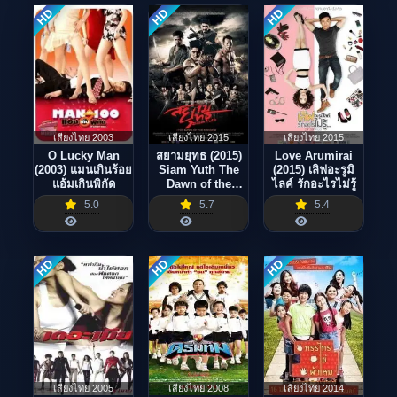
HD
HD
HD
เสียงไทย 2003
เสียงไทย 2015
เสียงไทย 2015
O Lucky Man
สยามยุทธ (2015)
Love Arumirai
(2003) แมนเกินร้อย
Siam Yuth The
(2015) เลิฟอะรูมิ
แอ้มเกินพิกัด
Dawn of the
ไลค์ รักอะไรไม่รู้
Kingdom
5.0
5.7
5.4
HD
HD
HD
เสียงไทย 2005
เสียงไทย 2008
เสียงไทย 2014