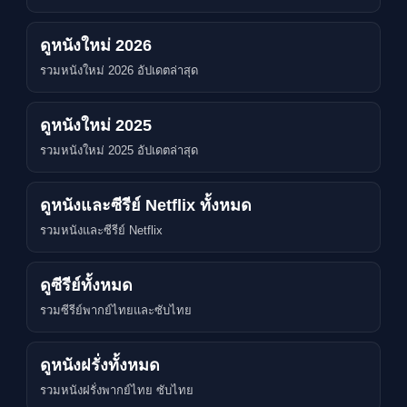
ดูหนังใหม่ 2026
รวมหนังใหม่ 2026 อัปเดตล่าสุด
ดูหนังใหม่ 2025
รวมหนังใหม่ 2025 อัปเดตล่าสุด
ดูหนังและซีรีย์ Netflix ทั้งหมด
รวมหนังและซีรีย์ Netflix
ดูซีรีย์ทั้งหมด
รวมซีรีย์พากย์ไทยและซับไทย
ดูหนังฝรั่งทั้งหมด
รวมหนังฝรั่งพากย์ไทย ซับไทย