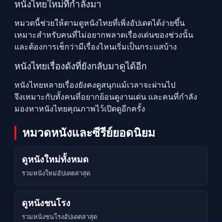
หนังไทยใหม่ที่กำลังมา
หมวดนี้ช่วยให้ตามดูหนังไทยที่เพิ่งอัปเดตได้ง่ายขึ้น
เหมาะสำหรับคนที่ไม่อยากพลาดเรื่องเด่นของช่วงนั้น
และต้องการเช็กว่ามีเรื่องไหนเริ่มเป็นกระแสบ้าง
หนังไทยเรื่องดังที่ยังกลับมาดูได้อีก
หนังไทยหลายเรื่องยังคงดูสนุกแม้เวลาจะผ่านไป
จึงเหมาะกับทั้งคนที่อยากย้อนดูงานเด่น และคนที่กำลัง
มองหาหนังไทยคุณภาพไว้เปิดดูอีกครั้ง
หมวดหนังและซีรีย์ยอดนิยม
ดูหนังใหม่ทั้งหมด
รวมหนังใหม่อัปเดตล่าสุด
ดูหนังชนโรง
รวมหนังชนโรงอัปเดตล่าสุด