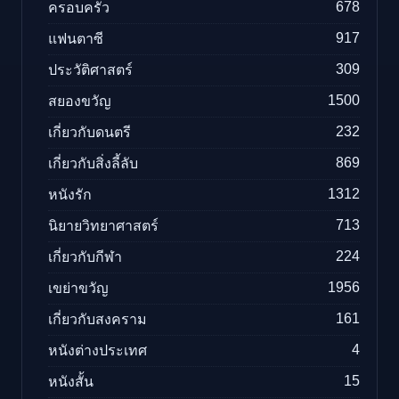
678
ครอบครัว
917
แฟนตาซี
309
ประวัติศาสตร์
1500
สยองขวัญ
232
เกี่ยวกับดนตรี
869
เกี่ยวกับสิ่งลี้ลับ
1312
หนังรัก
713
นิยายวิทยาศาสตร์
224
เกี่ยวกับกีฬา
1956
เขย่าขวัญ
161
เกี่ยวกับสงคราม
4
หนังต่างประเทศ
15
หนังสั้น