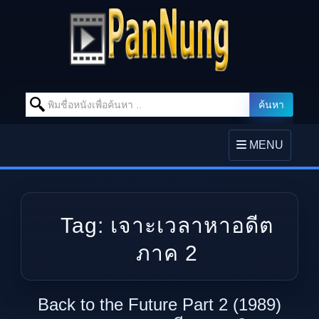
Search for:
ค้นหา
Skip to content
TOGGLE
MENU
NAVIGATION
Tag:
เจาะเวลาหาอดีต
ภาค 2
Back to the Future Part 2 (1989)