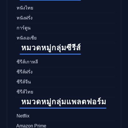
หนังไทย
หนังฝรั่ง
การ์ตูน
หนังเอเชีย
หมวดหมู่กลุ่มซีรีส์
ซีรีส์เกาหลี
ซีรีส์ฝรั่ง
ซีรีส์จีน
ซีรีส์ไทย
หมวดหมู่กลุ่มแพลตฟอร์ม
Netflix
Amazon Prime