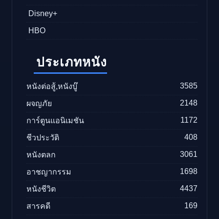
Disney+
HBO
ประเภทหนัง
3585
หนังต่อสู้,หนังบู๊
2148
ผจญภัย
1172
การ์ตูนแอนิเมชัน
408
ชีวประวัติ
3061
หนังตลก
1698
อาชญากรรม
4437
หนังชีวิต
169
สารคดี