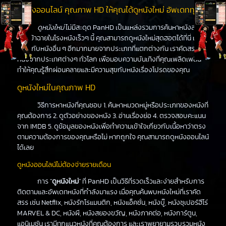
ดูหนังออนไลน์ คุณภาพ HD ให้คุณได้ดูหนังใหม่ อัพเดททุกวัน
ดูหนังใหม่
ไม่มีสะดุด PanHD เป็นแหล่งรวมการค้นหาหนังล่าสุด
ที่จะเข้าฉายในโรงหนังเร็วๆ นี้ คุณสามารถดูหนังใหม่สุดฮอตได้ที่นี่ เช่น
เดียวกับหนังอื่น ๆ อีกมากมายจากประเภทที่แตกต่างกัน เราคัดสรร
หนังจากประเทศต่างๆ ทั่วโลก เพื่อมอบความบันเทิงที่คุณเพลิดเพลิน
ทำให้คุณรู้สึกผ่อนคลายและมีความสุขกับหนังเรื่องโปรดของคุณ
ดูหนังใหม่ในคุณภาพ HD
วิธีการหาหนังที่คุณชอบ 1. ค้นหาหมวดหมู่หรือประเภทของหนังที่
คุณต้องการ 2. ดูตัวอย่างของหนัง 3. อ่านเรื่องย่อ 4. ตรวจสอบคะแนน
จาก IMDB 5. ดูข้อมูลของหนังเพื่อทำความเข้าใจเกี่ยวกับเนื้อหาว่าตรง
ตามความต้องการของคุณหรือไม่ หากถูกใจ คุณสามารถดูหนังออนไลน์
ได้เลย
ดูหนังออนไลน์ไม่ต้องจ่ายรายเดือน
การ "
ดูหนังใหม่
" ที่ PanHD เป็นวิธีที่รวดเร็วและง่ายสำหรับการ
ติดตามและอัพเดทหนังที่กำลังมาแรง เมื่อคุณค้นพบหนังใหม่ที่เราคัด
สรร เช่น Netflix, หนังรักโรแมนติก, หนังแอ็คชั่น, หนังบู๊, หนังซุเปอร์ฮีโร่
MARVEL & DC, หนังผี, หนังสยองขวัญ, หนังภาคต่อ, หนังการ์ตูน,
แอนิเมชัน เรามีทุกแนวหนังที่คุณต้องการ และเราพยายามรวบรวมหนัง