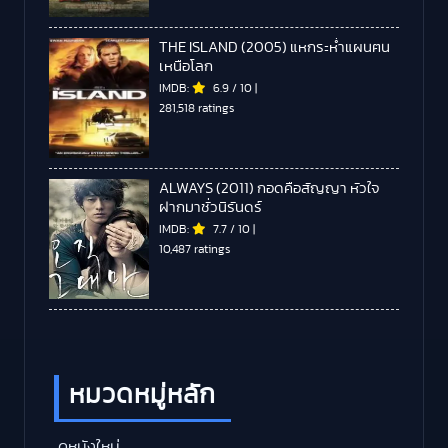
THE ISLAND (2005) แหกระห่ำแผนฅน
เหนือโลก
IMDB:
6.9
/
10
|
281,518 ratings
ALWAYS (2011) กอดคือสัญญา หัวใจ
ฝากมาชั่วนิรันดร์
IMDB:
7.7
/
10
|
10,487 ratings
หมวดหมู่หลัก
ดูหนังใหม่