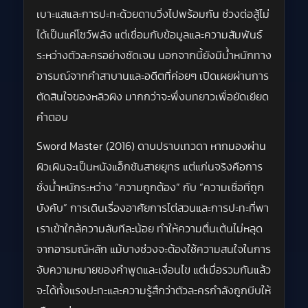
เบาะแสและการปะทะด้วยดาบวิ่งไปพร้อมกัน ช่วงต่อสู้ไม่
ได้เป็นแค่โชว์พลัง แต่เชื่อมกับข้อมูลและความสัมพันธ์
ระหว่างตัวละครอย่างชัดเจน นอกจากนี้ยังมีน้ำหนักทาง
อารมณ์จากคำสาบานและอดีตที่ค่อยๆ เปิดเผยผ่านการ
ตัดสินใจของหลิวผิง มากกว่าจะพึ่งบทยาวเพื่อยัดเยียด
คำตอบ
Sword Master (2016) ดาบปราบเทวดา หากมองผ่าน
ผิวเผินจะเป็นหนังแอ็กชันสายยุทธ แต่แก่นจริงคือการ
ชั่งน้ำหนักระหว่าง “ความถูกต้อง” กับ “ความเชื่อที่ถูก
บังคับ” การเดินเรื่องอาศัยการไต่สวนและการปะทะที่พา
เราเข้าใกล้ความลับทีละน้อย ทำให้ความตื่นเต้นไม่หลุด
จากอารมณ์หลัก แม้บางช่วงจะต้องใช้ความสนใจในการ
จับความหมายของคำพูดและเงื่อนไข แต่เมื่อรวมกันแล้ว
จะได้ทั้งแรงปะทะและความรู้สึกว่าตัวละครกำลังถูกบีบให้