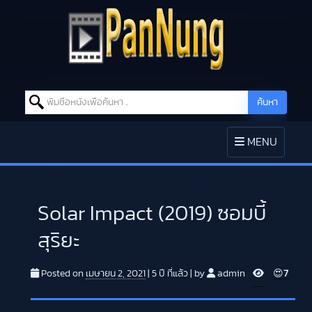
Search for:
ค้นหา
Skip to content
TOGGLE
MENU
NAVIGATION
Solar Impact (2019) ซอมบี้
สุริยะ
V
Posted on
เมษายน 2, 2021
|
5 ปี
ที่แล้ว
|
by
admin
😍
7
i