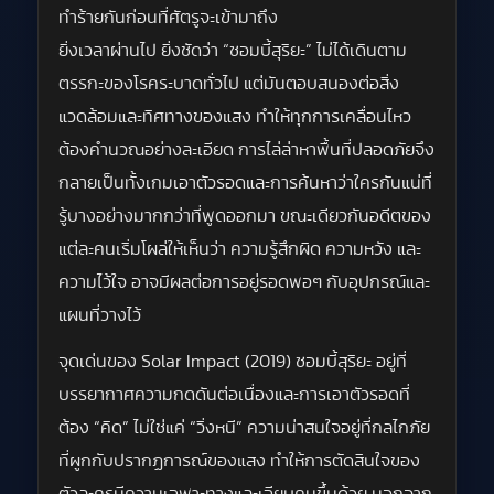
ทำร้ายกันก่อนที่ศัตรูจะเข้ามาถึง
ยิ่งเวลาผ่านไป ยิ่งชัดว่า “ซอมบี้สุริยะ” ไม่ได้เดินตาม
ตรรกะของโรคระบาดทั่วไป แต่มันตอบสนองต่อสิ่ง
แวดล้อมและทิศทางของแสง ทำให้ทุกการเคลื่อนไหว
ต้องคำนวณอย่างละเอียด การไล่ล่าหาพื้นที่ปลอดภัยจึง
กลายเป็นทั้งเกมเอาตัวรอดและการค้นหาว่าใครกันแน่ที่
รู้บางอย่างมากกว่าที่พูดออกมา ขณะเดียวกันอดีตของ
แต่ละคนเริ่มโผล่ให้เห็นว่า ความรู้สึกผิด ความหวัง และ
ความไว้ใจ อาจมีผลต่อการอยู่รอดพอๆ กับอุปกรณ์และ
แผนที่วางไว้
จุดเด่นของ Solar Impact (2019) ซอมบี้สุริยะ อยู่ที่
บรรยากาศความกดดันต่อเนื่องและการเอาตัวรอดที่
ต้อง “คิด” ไม่ใช่แค่ “วิ่งหนี” ความน่าสนใจอยู่ที่กลไกภัย
ที่ผูกกับปรากฏการณ์ของแสง ทำให้การตัดสินใจของ
ตัวละครมีความเฉพาะทางและเฉียบคมขึ้นด้วย นอกจาก