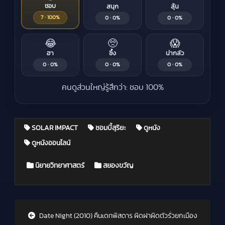
ชอบ
สนุก
ลุ้น
7 · 100%
0 · 0%
0 · 0%
😂
🥺
😱
ฮา
ซึ้ง
น่ากลัว
0 · 0%
0 · 0%
0 · 0%
คนดูส่วนใหญ่รู้สึกว่า: ชอบ 100%
SOLAR IMPACT
ซอมบี้สุริยะ
ดูหนัง
ดูหนังออนไลน์
Posted in
นิยายวิทยาศาสตร์
สยองขวัญ
Post navigation
Date Night (2010) คืนเดทพิสดาร ผิดฝาผิดตัวรั่วยกเมือง