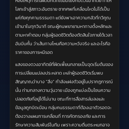
หลังเหตุการณ์ผิดปกติที่เชื่อมโยงกับดวงอาทิตย์ ทำให้
โลกเข้าสู่สภาวะอันตราย ซากศพที่เคลื่อนไหวไม่ได้เป็น
แค่ภัยคุกคามธรรมดา แต่ยังพาเอาความกลัวที่ทวีคูณ
เข้ามาในทุกวินาที ขณะผู้คนพยายามหาทางตั้งหลักและ
ตามหาคำตอบ กลุ่มผู้รอดชีวิตต้องตัดสินใจภายใต้เวลา
อันบีบคั้น ว่าเส้นทางไหนคือความหวังจริง และอะไรคือ
ราคาของการหนีรอด
แสงของดวงอาทิตย์ที่ผิดเพี้ยนกลายเป็นจุดเริ่มต้นของ
การเปลี่ยนแปลงประหลาด เหล่าผู้รอดชีวิตเริ่มพบ
สัญญาณว่าบาง “สิ่ง” กำลังแฝงตัวอยู่ในปรากฏการณ์
นั้น ท่ามกลางความวุ่นวาย เมืองถูกแบ่งเป็นโซนความ
ปลอดภัยที่อยู่ได้ไม่นาน ขณะที่การสื่อสารล่มลงและ
ข้อมูลถูกบิดเบือน กลุ่มคนธรรมดาที่ต้องเอาตัวรอดจะ
ต้องวางแผนการเคลื่อนที่ การคัดกรองภัย และการ
รักษาความสัมพันธ์ในทีม เพราะความตื่นตระหนกอาจ