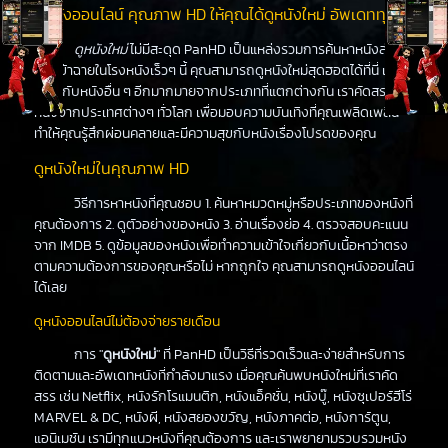
ดูหนังออนไลน์ คุณภาพ HD ให้คุณได้ดูหนังใหม่ อัพเดททุกวัน
ดูหนังใหม่
ไม่มีสะดุด PanHD เป็นแหล่งรวมการค้นหาหนังล่าสุด
ที่จะเข้าฉายในโรงหนังเร็วๆ นี้ คุณสามารถดูหนังใหม่สุดฮอตได้ที่นี่ เช่น
เดียวกับหนังอื่น ๆ อีกมากมายจากประเภทที่แตกต่างกัน เราคัดสรร
หนังจากประเทศต่างๆ ทั่วโลก เพื่อมอบความบันเทิงที่คุณเพลิดเพลิน
ทำให้คุณรู้สึกผ่อนคลายและมีความสุขกับหนังเรื่องโปรดของคุณ
ดูหนังใหม่ในคุณภาพ HD
วิธีการหาหนังที่คุณชอบ 1. ค้นหาหมวดหมู่หรือประเภทของหนังที่
คุณต้องการ 2. ดูตัวอย่างของหนัง 3. อ่านเรื่องย่อ 4. ตรวจสอบคะแนน
จาก IMDB 5. ดูข้อมูลของหนังเพื่อทำความเข้าใจเกี่ยวกับเนื้อหาว่าตรง
ตามความต้องการของคุณหรือไม่ หากถูกใจ คุณสามารถดูหนังออนไลน์
ได้เลย
ดูหนังออนไลน์ไม่ต้องจ่ายรายเดือน
การ "
ดูหนังใหม่
" ที่ PanHD เป็นวิธีที่รวดเร็วและง่ายสำหรับการ
ติดตามและอัพเดทหนังที่กำลังมาแรง เมื่อคุณค้นพบหนังใหม่ที่เราคัด
สรร เช่น Netflix, หนังรักโรแมนติก, หนังแอ็คชั่น, หนังบู๊, หนังซุเปอร์ฮีโร่
MARVEL & DC, หนังผี, หนังสยองขวัญ, หนังภาคต่อ, หนังการ์ตูน,
แอนิเมชัน เรามีทุกแนวหนังที่คุณต้องการ และเราพยายามรวบรวมหนัง