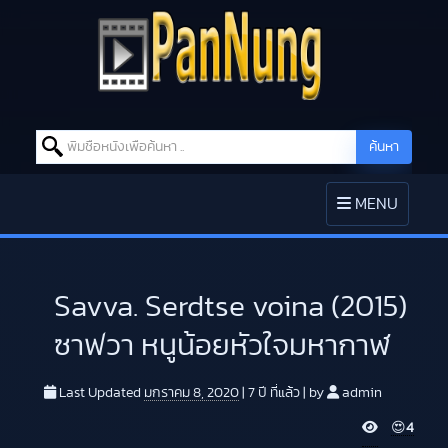
Search for:
ค้นหา
Skip to content
TOGGLE
MENU
NAVIGATION
Savva. Serdtse voina (2015)
ซาฟวา หนูน้อยหัวใจมหากาฬ
Last Updated
มกราคม 8, 2020
|
7 ปี
ที่แล้ว
|
by
admin
V
😍
4