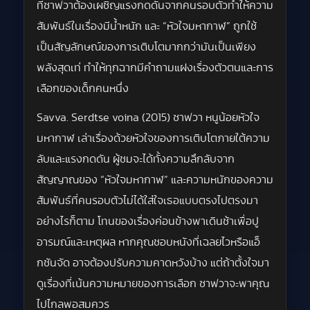
ที่ซาฟวาต้องเผชิญแรงกดดันจากคนรอบตัวทำให้ความ
สัมพันธ์ในเรื่องมีน้ำหนัก และ “หัวใจมหากาฬ” ถูกใช้
เป็นสัญลักษณ์ของการเติบโตมากกว่ามันเป็นเพียง
พลังสุดเท่ ทำให้ทุกฉากมีคำถามแฝงเรื่องตัวตนและการ
เลือกของเด็กคนหนึ่ง
Savva. Serdtse voina (2015) ซาฟวา หนูน้อยหัวใจ
มหากาฬ เล่าเรื่องด้วยหัวใจของการเติบโตภายใต้ความ
ลับและแรงกดดัน ผู้ชมจะได้ทั้งความลึกลับจาก
สัญญาณของ “หัวใจมหากาฬ” และความหนักของความ
สัมพันธ์ที่คนรอบตัวไม่ได้ใส่ใจเธอแบบตรงไปตรงมา
อย่างไรก็ตาม โทนของเรื่องค่อนข้างพาเดินช้าเพื่อปู
อารมณ์และเหตุผล หากคุณชอบหนังที่เฉลยไวหรือแอ็
กชันจัด อาจต้องปรับความคาดหวังบ้าง แต่ถ้าตั้งใจมา
ดูเรื่องที่เน้นความหมายของการเลือก ซาฟวาจะพาคุณ
ไปไกลพอสมควร