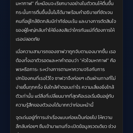
มหากาฬ” ที่เหมือนจะเรียกบางอย่างในตัวตนให้ตื่นขึ้น
กระนั้นการตื่นขึ้นนั้นไม่ได้มาพร้อมคำอธิบายที่ชัดเจน
คนที่อยู่ใกล้ชิดกลับมีท่าทีซ่อนเร้น และบางการตัดสินใจ
ของผู้ใหญ่กลับทำให้ยิ่งสงสัยว่าใครกันแน่ที่ต้องการให้
เธอปลอดภัย
เมื่อความสามารถของซาฟวาถูกจับตามองมากขึ้น เธอ
ต้องทั้งเอาตัวรอดและหาคำตอบว่า “หัวใจมหากาฬ” คือ
พรหรือภาระ ระหว่างการตามหาความจริงกับการ
ปกป้องคนที่เธอไว้ใจ ซาฟวาจึงค่อยๆ เดินผ่านทางที่ไม่
ง่ายขึ้นทุกครั้ง ยิ่งใกล้คำตอบเท่าไร ความเสี่ยงยิ่งใกล้
ตัวเท่านั้น แต่สิ่งที่เปลี่ยนมากที่สุดคือเธอเริ่มยืนอยู่กับ
ความรู้สึกของตัวเองได้มากกว่าก่อนหน้านี้
จุดเด่นอยู่ที่การเล่าเรื่องแบบค่อยเป็นค่อยไป ให้ความ
ลึกลับค่อยๆ ซึมเข้ามาแทนที่จะเปิดข้อมูลรวดเดียว ช่วง