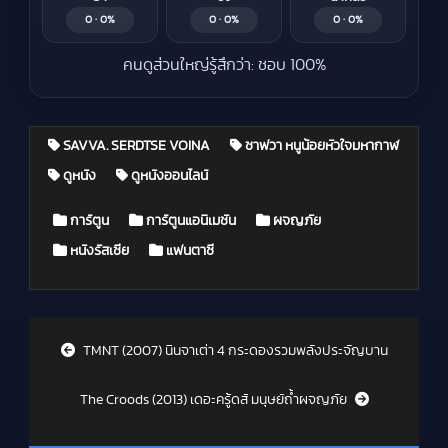
0 · 0%
0 · 0%
0 · 0%
คนดูส่วนใหญ่รู้สึกว่า: ชอบ 100%
SAVVA. SERDTSE VOINA
ซาฟวา หนูน้อยหัวใจมหากาฬ
ดูหนัง
ดูหนังออนไลน์
Posted in
การ์ตูน
การ์ตูนแอนิเมชัน
ผจญภัย
หนังรัสเซีย
แฟนตาซี
Post navigation
TMNT (2007) นินจาเต่า 4 กระดองรวมพลังประจัญบาน
The Croods (2013) เดอะครู้ดส์ มนุษย์ถ้ำผจญภัย