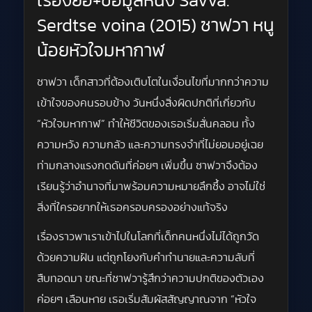
เรื่องย่อ+ข้อมูลหนัง Savva.
Serdtse voina (2015) ซาฟวา หนู
น้อยหัวใจมหากาฬ
ซาฟวา เด็กสาวที่ต้องเติบโตในเงื่อนไขที่มากกว่าความ
เข้าใจของคนรอบข้าง วันหนึ่งสิ่งผิดปกติที่เกี่ยวกับ
“หัวใจมหากาฬ” ทำให้ชีวิตของเธอเริ่มสั่นคลอน ทั้ง
ความหวัง ความกลัว และความทรงจำที่ไม่ยอมอยู่เฉย
ท่ามกลางแรงกดดันที่ค่อยๆ เพิ่มขึ้น ซาฟวาจึงต้อง
เรียนรู้ว่าอำนาจที่มาพร้อมความหมายลึกซึ้ง อาจไม่ใช่
สิ่งที่ใครอยากให้เธอครอบครองอย่างแท้จริง
เรื่องราวพาเราเข้าไปในโลกที่เด็กคนหนึ่งไม่ได้ถูกวัด
ด้วยความฝัน แต่ถูกโยงกับคำทำนายและความลับที่
สืบทอดมา ขณะที่ซาฟวารู้สึกว่าความปกติของตัวเอง
ค่อยๆ เลือนหาย เธอเริ่มสัมผัสสัญญาณจาก “หัวใจ