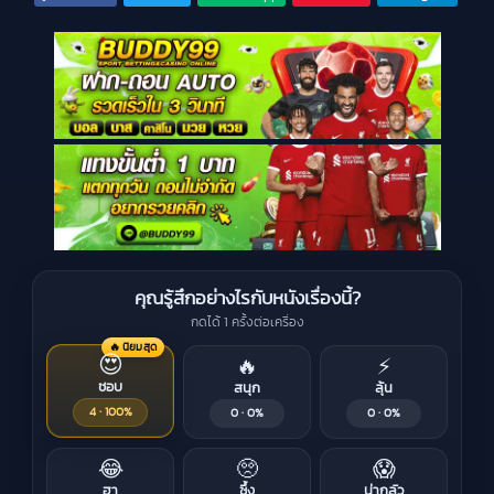
คุณรู้สึกอย่างไรกับหนังเรื่องนี้?
กดได้ 1 ครั้งต่อเครื่อง
🔥 นิยมสุด
😍
🔥
⚡
ชอบ
สนุก
ลุ้น
4 · 100%
0 · 0%
0 · 0%
😂
🥺
😱
ฮา
ซึ้ง
น่ากลัว