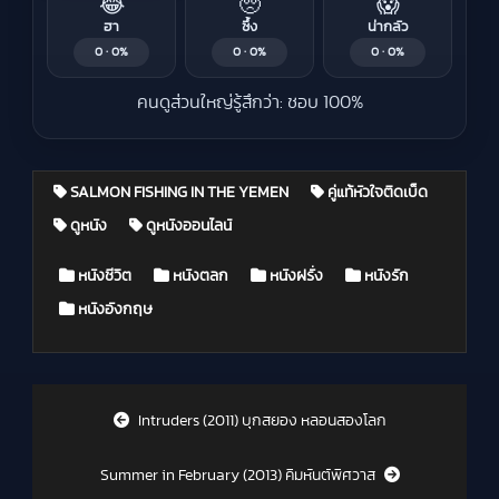
😂
🥺
😱
ฮา
ซึ้ง
น่ากลัว
0 · 0%
0 · 0%
0 · 0%
คนดูส่วนใหญ่รู้สึกว่า: ชอบ 100%
SALMON FISHING IN THE YEMEN
คู่แท้หัวใจติดเบ็ด
ดูหนัง
ดูหนังออนไลน์
Posted in
หนังชีวิต
หนังตลก
หนังฝรั่ง
หนังรัก
หนังอังกฤษ
Post navigation
Intruders (2011) บุกสยอง หลอนสองโลก
Summer in February (2013) คิมหันต์พิศวาส