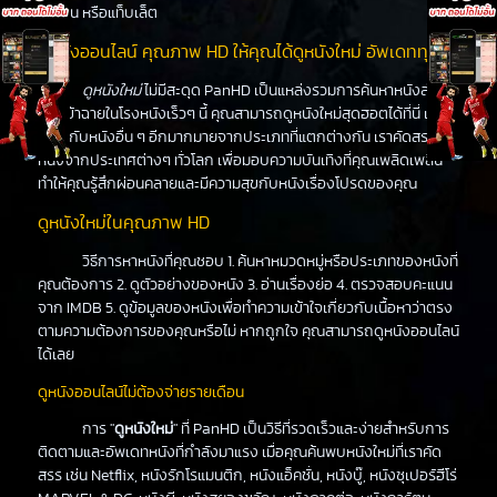
ร์ทโฟน หรือแท็บเล็ต
ดูหนังออนไลน์ คุณภาพ HD ให้คุณได้ดูหนังใหม่ อัพเดททุกวัน
ดูหนังใหม่
ไม่มีสะดุด PanHD เป็นแหล่งรวมการค้นหาหนังล่าสุด
ที่จะเข้าฉายในโรงหนังเร็วๆ นี้ คุณสามารถดูหนังใหม่สุดฮอตได้ที่นี่ เช่น
เดียวกับหนังอื่น ๆ อีกมากมายจากประเภทที่แตกต่างกัน เราคัดสรร
หนังจากประเทศต่างๆ ทั่วโลก เพื่อมอบความบันเทิงที่คุณเพลิดเพลิน
ทำให้คุณรู้สึกผ่อนคลายและมีความสุขกับหนังเรื่องโปรดของคุณ
ดูหนังใหม่ในคุณภาพ HD
วิธีการหาหนังที่คุณชอบ 1. ค้นหาหมวดหมู่หรือประเภทของหนังที่
คุณต้องการ 2. ดูตัวอย่างของหนัง 3. อ่านเรื่องย่อ 4. ตรวจสอบคะแนน
จาก IMDB 5. ดูข้อมูลของหนังเพื่อทำความเข้าใจเกี่ยวกับเนื้อหาว่าตรง
ตามความต้องการของคุณหรือไม่ หากถูกใจ คุณสามารถดูหนังออนไลน์
ได้เลย
ดูหนังออนไลน์ไม่ต้องจ่ายรายเดือน
การ "
ดูหนังใหม่
" ที่ PanHD เป็นวิธีที่รวดเร็วและง่ายสำหรับการ
ติดตามและอัพเดทหนังที่กำลังมาแรง เมื่อคุณค้นพบหนังใหม่ที่เราคัด
สรร เช่น Netflix, หนังรักโรแมนติก, หนังแอ็คชั่น, หนังบู๊, หนังซุเปอร์ฮีโร่