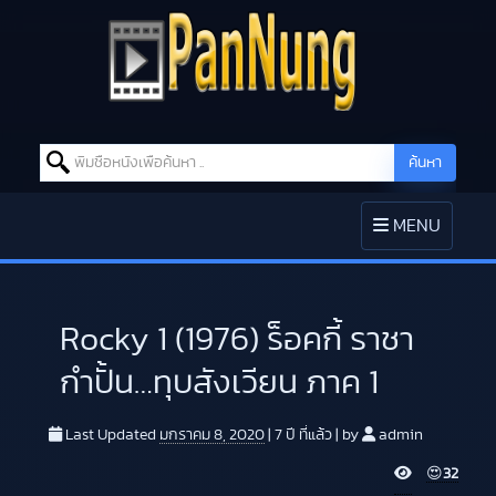
Search for:
ค้นหา
Skip to content
TOGGLE
MENU
NAVIGATION
Rocky 1 (1976) ร็อคกี้ ราชา
กำปั้น…ทุบสังเวียน ภาค 1
Last Updated
มกราคม 8, 2020
|
7 ปี
ที่แล้ว
|
by
admin
V
😍
32