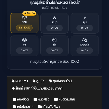
คุณรู้สึกอย่างไรกับหนังเรื่องนี้?
กดได้ 1 ครั้งต่อเครื่อง
🔥 นิยมสุด
😍
🔥
⚡
ชอบ
สนุก
ลุ้น
32 · 100%
0 · 0%
0 · 0%
😂
🥺
😱
ฮา
ซึ้ง
น่ากลัว
0 · 0%
0 · 0%
0 · 0%
คนดูส่วนใหญ่รู้สึกว่า: ชอบ 100%
ROCKY 1
ดูหนัง
ดูหนังออนไลน์
ร็อคกี้ ราชากำปั้น...ทุบสังเวียน ภาค 1
Posted in
หนังชีวิต
หนังฝรั่ง
หนังอเมริกัน
หนังไตรภาค
เกี่ยวกับกีฬา