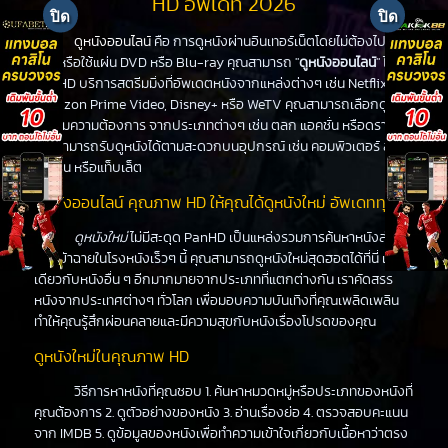
HD อัพเดท 2026
ดูหนังออนไลน์
คือ การดูหนังผ่านอินเทอร์เน็ตโดยไม่ต้องไปโรง
หนังหรือใช้แผ่น DVD หรือ Blu-ray คุณสามารถ "
ดูหนังออนไลน์
" ได้ที่
PanHD บริการสตรีมมิ่งที่อัพเดตหนังจากแหล่งต่างๆ เช่น Netflix,
Amazon Prime Video, Disney+ หรือ WeTV คุณสามารถเลือกดูหนัง
ได้ตามความต้องการ จากประเภทต่างๆ เช่น ตลก แอคชั่น หรือดราม่า
คุณสามารถรับดูหนังได้ตามสะดวกบนอุปกรณ์ เช่น คอมพิวเตอร์ สมา
ร์ทโฟน หรือแท็บเล็ต
ดูหนังออนไลน์ คุณภาพ HD ให้คุณได้ดูหนังใหม่ อัพเดททุกวัน
ดูหนังใหม่
ไม่มีสะดุด PanHD เป็นแหล่งรวมการค้นหาหนังล่าสุด
ที่จะเข้าฉายในโรงหนังเร็วๆ นี้ คุณสามารถดูหนังใหม่สุดฮอตได้ที่นี่ เช่น
เดียวกับหนังอื่น ๆ อีกมากมายจากประเภทที่แตกต่างกัน เราคัดสรร
หนังจากประเทศต่างๆ ทั่วโลก เพื่อมอบความบันเทิงที่คุณเพลิดเพลิน
ทำให้คุณรู้สึกผ่อนคลายและมีความสุขกับหนังเรื่องโปรดของคุณ
ดูหนังใหม่ในคุณภาพ HD
วิธีการหาหนังที่คุณชอบ 1. ค้นหาหมวดหมู่หรือประเภทของหนังที่
คุณต้องการ 2. ดูตัวอย่างของหนัง 3. อ่านเรื่องย่อ 4. ตรวจสอบคะแนน
จาก IMDB 5. ดูข้อมูลของหนังเพื่อทำความเข้าใจเกี่ยวกับเนื้อหาว่าตรง