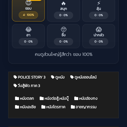
😍
🔥
⚡
ชอบ
สนุก
ลุ้น
4 · 100%
0 · 0%
0 · 0%
😂
🥺
😱
ฮา
ซึ้ง
น่ากลัว
0 · 0%
0 · 0%
0 · 0%
คนดูส่วนใหญ่รู้สึกว่า: ชอบ 100%
POLICE STORY 3
ดูหนัง
ดูหนังออนไลน์
วิ่งสู้ฟัด ภาค 3
Posted in
หนังตลก
หนังต่อสู้,หนังบู๊
หนังฮ่องกง
หนังเอเชีย
หนังไตรภาค
อาชญากรรม