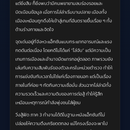
แต่ยิ่งสืบ ก็ยิ่งพบว่ามีคนพยายามลบร่องรอยและ
บิดเบือนข้อมูล เมื่อการไล่ล่าเริ่มบานปลาย เมืองทั้ง
เมืองเหมือนถูกดึงให้เข้าสู่เกมที่อันตรายขึ้นเรื่อย ๆ ทั้ง
ด้านร่างกายและจิตใจ
จุดเด่นอยู่ที่จังหวะแอ็กชันแบบกระแทกอารมณ์และแรง
กดดันต่อเนื่อง โดยคดีไม่ได้แค่ “ไล่จับ” แต่มีความเป็น
เกมการเมืองและอำนาจมืดแทรกอยู่ตลอด ภาพรวมยัง
เล่นกับความสัมพันธ์ของตัวละครในหน่วยตำรวจ ทำให้
การแข่งขันกับเวลาไม่ใช่แค่เรื่องภายนอก แต่เป็นเรื่อง
ภายในที่ค่อย ๆ กัดกินความเชื่อมั่น ส่วนฉากไล่ล่ามีทั้ง
ความรวดเร็วและความดิบของการต่อสู้ ทำให้รู้สึก
เหมือนเหตุการณ์กำลังพุ่งชนใส่ผู้ชม
วิ่งสู้ฟัด ภาค 3 ทำงานได้ดีในฐานะหนังแอ็กชันที่ไม่
ปล่อยให้ความตึงเครียดตกลง แม้โครงเรื่องจะพาไป