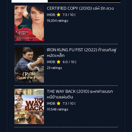
CERTIFIED COPY (2010) เล่ห์ รัก ลวง
IMDB:
7.3
/
10
|
19,204 ratings
IRON KUNG FU FIST (2022) ท้าชนกังฟู
หมัดเหล็ก
IMDB:
6.0
/
10
|
23 ratings
THE WAY BACK (2010) แหกค่ายนรก
หนีข้ามแผ่นดิน
IMDB:
7.3
/
10
|
111,548 ratings