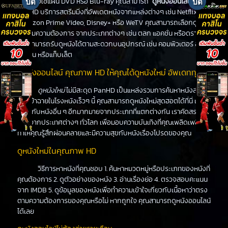
หนังหรือใช้แผ่น DVD หรือ Blu-ray คุณสามารถ "
ดูหนังออนไลน์
" ได้ที่
PanHD บริการสตรีมมิ่งที่อัพเดตหนังจากแหล่งต่างๆ เช่น Netflix,
Amazon Prime Video, Disney+ หรือ WeTV คุณสามารถเลือกดูหนัง
ได้ตามความต้องการ จากประเภทต่างๆ เช่น ตลก แอคชั่น หรือดราม่า
คุณสามารถรับดูหนังได้ตามสะดวกบนอุปกรณ์ เช่น คอมพิวเตอร์ สมา
ร์ทโฟน หรือแท็บเล็ต
ดูหนังออนไลน์ คุณภาพ HD ให้คุณได้ดูหนังใหม่ อัพเดททุกวัน
ดูหนังใหม่
ไม่มีสะดุด PanHD เป็นแหล่งรวมการค้นหาหนังล่าสุด
ที่จะเข้าฉายในโรงหนังเร็วๆ นี้ คุณสามารถดูหนังใหม่สุดฮอตได้ที่นี่ เช่น
เดียวกับหนังอื่น ๆ อีกมากมายจากประเภทที่แตกต่างกัน เราคัดสรร
หนังจากประเทศต่างๆ ทั่วโลก เพื่อมอบความบันเทิงที่คุณเพลิดเพลิน
ทำให้คุณรู้สึกผ่อนคลายและมีความสุขกับหนังเรื่องโปรดของคุณ
ดูหนังใหม่ในคุณภาพ HD
วิธีการหาหนังที่คุณชอบ 1. ค้นหาหมวดหมู่หรือประเภทของหนังที่
คุณต้องการ 2. ดูตัวอย่างของหนัง 3. อ่านเรื่องย่อ 4. ตรวจสอบคะแนน
จาก IMDB 5. ดูข้อมูลของหนังเพื่อทำความเข้าใจเกี่ยวกับเนื้อหาว่าตรง
ตามความต้องการของคุณหรือไม่ หากถูกใจ คุณสามารถดูหนังออนไลน์
ได้เลย